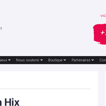
gieux
Nous soutenir
Boutique
Partenaires
Con
 Hix