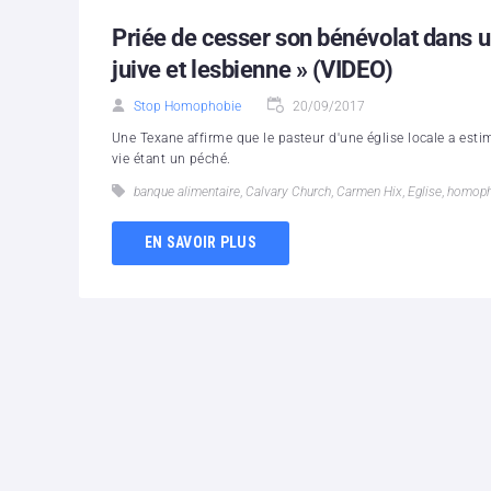
Priée de cesser son bénévolat dans u
juive et lesbienne » (VIDEO)
Stop Homophobie
20/09/2017
Une Texane affirme que le pasteur d'une église locale a est
vie étant un péché.
banque alimentaire
,
Calvary Church
,
Carmen Hix
,
Eglise
,
homoph
EN SAVOIR PLUS