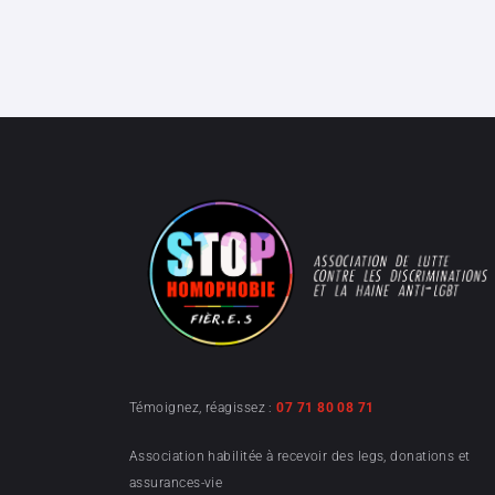
Témoignez, réagissez :
07 71 80 08 71
Association habilitée à recevoir des legs, donations et
assurances-vie