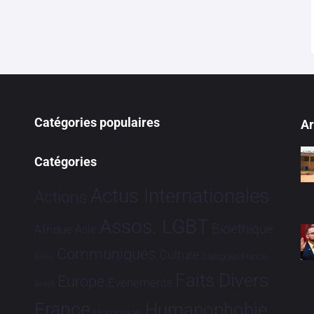
Catégories populaires
Ar
Catégories
Actus Internationales
Actions
Assos. LGBT
Bioéthique
Afrique
Asie
Communiqués
Culture
Dialogues France-
Brève
Faits Divers
Europe
Evénements
Brésil
France
Humanophobie
Hommage