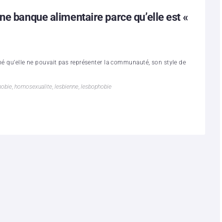
ne banque alimentaire parce qu’elle est «
imé qu’elle ne pouvait pas représenter la communauté, son style de
obie
,
homosexualite
,
lesbienne
,
lesbophobie