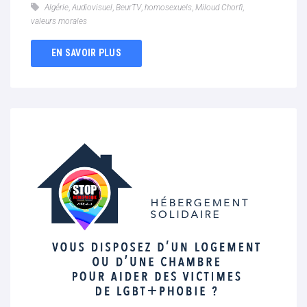
Algérie
,
Audiovisuel
,
BeurTV
,
homosexuels
,
Miloud Chorfi
,
valeurs morales
EN SAVOIR PLUS