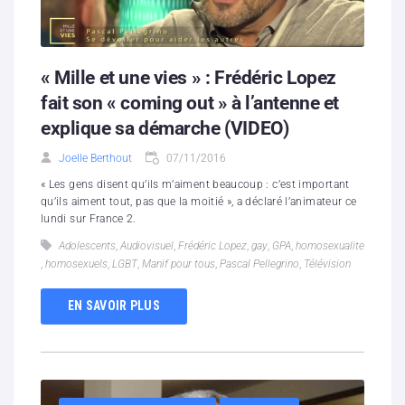
« Mille et une vies » : Frédéric Lopez
fait son « coming out » à l’an­tenne et
explique sa démarche (VIDEO)
Joelle Berthout
07/11/2016
« Les gens disent qu’ils m’aiment beau­coup : c’est impor­tant
qu’ils aiment tout, pas que la moitié », a déclaré l’animateur ce
lundi sur France 2.
Adolescents
,
Audiovisuel
,
Frédéric Lopez
,
gay
,
GPA
,
homosexualite
,
homosexuels
,
LGBT
,
Manif pour tous
,
Pascal Pellegrino
,
Télévision
EN SAVOIR PLUS