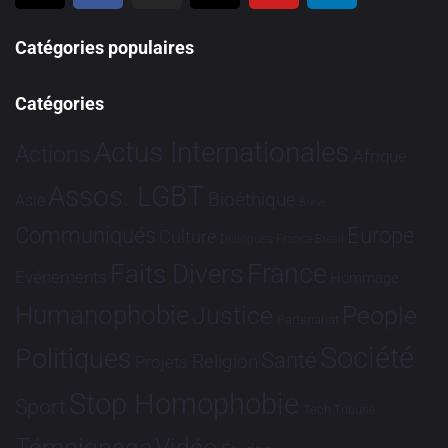
Catégories populaires
Catégories
Actus Internationales
Actions
Afrique
Assos. LGBT
Bioéthique
Asie
Brève
Communiqués
Europe
Culture
Dialogues France-Brésil
France
Faits Divers
Evénements
Hommage
Humanophobie
Justice
People
Partenariat
Société
Politiques
Santé
Religion
Projets
Stop Homophobie
Sport
Tech
Tribune
Vidéo
Témoignage