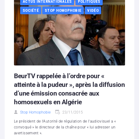
ACTUS INTERNATIONALES
POLITIQUES
SOCIÉTÉ
STOP HOMOPHOBIE
VIDÉO
BeurTV rappelée à l’ordre pour «
atteinte à la pudeur », après la diffusion
d’une émission consacrée aux
homosexuels en Algérie
Stop Homophobie
23/11/2015
Le président de l'Autorité de régulation de l'audiovisuel a «
convoqué » le directeur de la chaîne pour « lui adresser un
avertissement ».