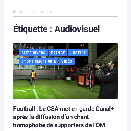
L’association
Accueil
Audiovisuel
Contenus litigieux
Étiquette :
Audiovisuel
Nous soutenir
FAITS DIVERS
FRANCE
JUSTICE
Boutique
STOP HOMOPHOBIE
VIDÉO
Partenaires
Contacts
Hébergement solidaire
Football : Le CSA met en garde Canal+
après la diffusion d’un chant
homophobe de supporters de l’OM