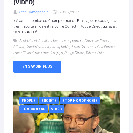
(VIDEO)
Stop Homophobie
29/07/2017
« Avant la reprise du Championnat de France, ce recadrage est
très important », s'est réjoui le Collectif Rouge Direct qui avait
saisi l'Autorité.
Audiovisuel
,
Canal +
,
chants de supporters
,
Coupe de France
,
Dilcrah
,
discriminations
,
homophobie
,
Julien Cazarre
,
Julien Pontes
,
Laura Flessel
,
meurtres des gays
,
Rouge Direct
,
Tchétchénie
EN SAVOIR PLUS
PEOPLE
SOCIÉTÉ
STOP HOMOPHOBIE
TÉMOIGNAGE
VIDÉO