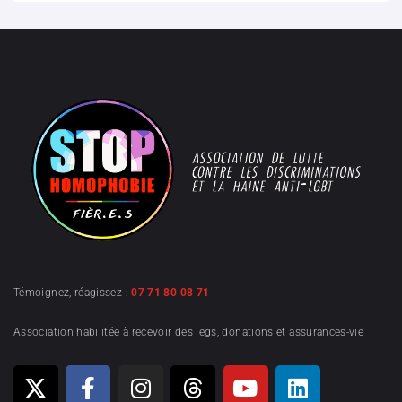
Témoignez, réagissez :
07 71 80 08 71
Association habilitée à recevoir des legs, donations et assurances-vie