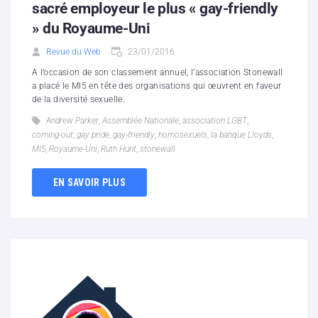
sacré employeur le plus « gay-friendly
» du Royaume-Uni
Revue du Web
23/01/2016
A l’occasion de son classement annuel, l’association Stonewall
a placé le MI5 en tête des organisations qui œuvrent en faveur
de la diversité sexuelle.
Andrew Parker
,
Assemblée Nationale
,
association LGBT
,
coming-out
,
gay pride
,
gay-friendly
,
homosexuels
,
la banque Lloyds
,
MI5
,
Royaume-Uni
,
Ruth Hunt
,
stonewall
EN SAVOIR PLUS