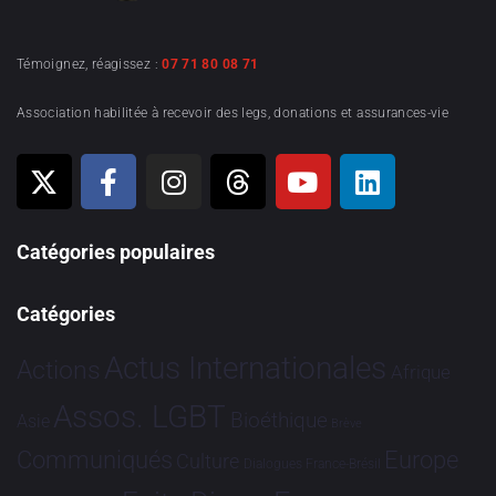
Témoignez, réagissez :
07 71 80 08 71
Association habilitée à recevoir des legs, donations et assurances-vie
Catégories populaires
Catégories
Actus Internationales
Actions
Afrique
Assos. LGBT
Bioéthique
Asie
Brève
Communiqués
Europe
Culture
Dialogues France-Brésil