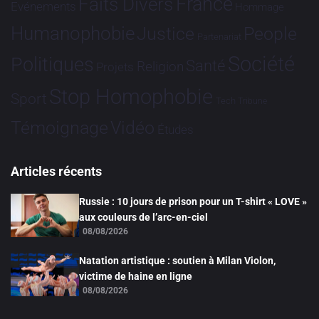
France
Faits Divers
Evénements
Hommage
Humanophobie
Justice
People
Partenariat
Société
Politiques
Santé
Religion
Projets
Stop Homophobie
Sport
Tech
Tribune
Vidéo
Témoignage
Études
Articles récents
Russie : 10 jours de prison pour un T-shirt « LOVE »
aux couleurs de l’arc-en-ciel
08/08/2026
Natation artistique : soutien à Milan Violon,
victime de haine en ligne
08/08/2026