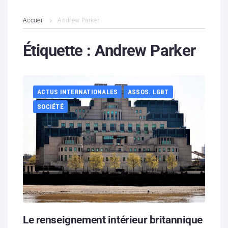
L’association
Accueil
Andrew Parker
Contenus litigieux
Étiquette :
Andrew Parker
Nous soutenir
ACTUS INTERNATIONALES
ASSOS. LGBT
Boutique
SOCIÉTÉ
Partenaires
Contacts
Hébergement solidaire
Le renseignement intérieur britannique