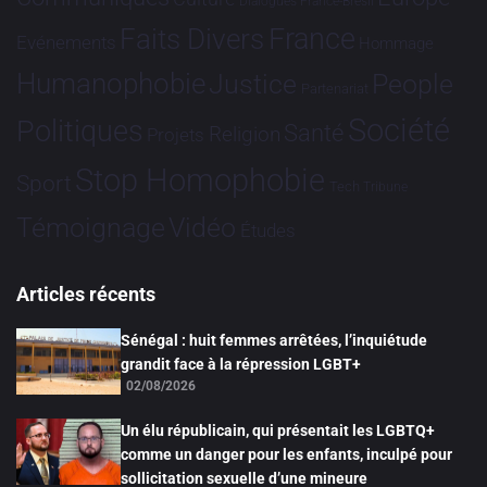
Dialogues France-Brésil
France
Faits Divers
Evénements
Hommage
Humanophobie
Justice
People
Partenariat
Société
Politiques
Santé
Religion
Projets
Stop Homophobie
Sport
Tech
Tribune
Vidéo
Témoignage
Études
Articles récents
Sénégal : huit femmes arrêtées, l’inquiétude
grandit face à la répression LGBT+
02/08/2026
Un élu républicain, qui présentait les LGBTQ+
comme un danger pour les enfants, inculpé pour
sollicitation sexuelle d’une mineure