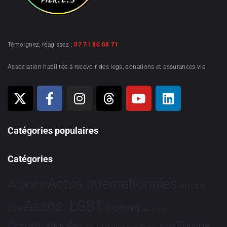
Témoignez, réagissez :
07 71 80 08 71
Association habilitée à recevoir des legs, donations et assurances-vie
Catégories populaires
Catégories
Actus Internationales
Actions
Afrique
Assos. LGBT
Bioéthique
Asie
Brève
Communiqués
Europe
Culture