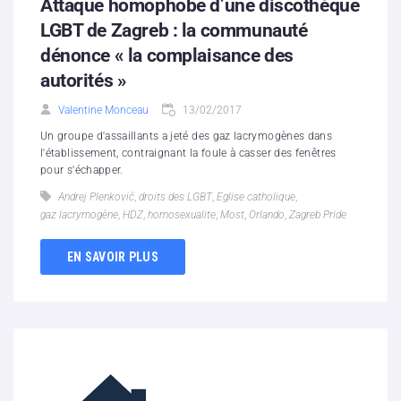
Attaque homophobe d’une discothèque
LGBT de Zagreb : la communauté
dénonce « la complaisance des
autorités »
Valentine Monceau
13/02/2017
Un groupe d'assaillants a jeté des gaz lacrymogènes dans
l'établissement, contraignant la foule à casser des fenêtres
pour s'échapper.
Andrej Plenković
,
droits des LGBT
,
Eglise catholique
,
gaz lacrymogène
,
HDZ
,
homosexualite
,
Most
,
Orlando
,
Zagreb Pride
EN SAVOIR PLUS