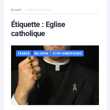
L’association
Accueil
Eglise catholique
Contenus litigieux
Étiquette :
Eglise
catholique
Nous soutenir
Boutique
FRANCE
RELIGION
STOP HOMOPHOBIE
Partenaires
Contacts
Hébergement solidaire