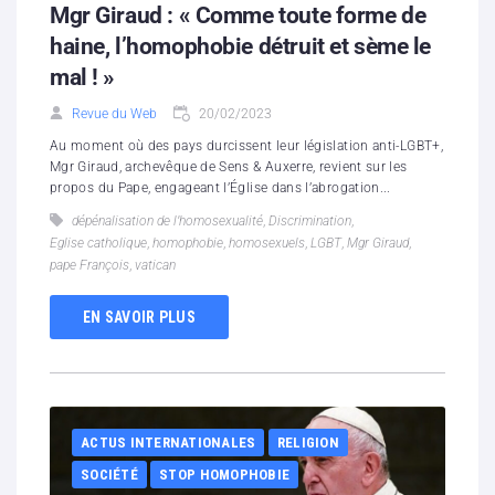
Mgr Giraud : « Comme toute forme de
haine, l’homophobie détruit et sème le
mal ! »
Revue du Web
20/02/2023
Au moment où des pays durcissent leur législation anti-LGBT+,
Mgr Giraud, archevêque de Sens & Auxerre, revient sur les
propos du Pape, engageant l’Église dans l’abrogation...
dépénalisation de l’homosexualité
,
Discrimination
,
Eglise catholique
,
homophobie
,
homosexuels
,
LGBT
,
Mgr Giraud
,
pape François
,
vatican
EN SAVOIR PLUS
ACTUS INTERNATIONALES
RELIGION
SOCIÉTÉ
STOP HOMOPHOBIE