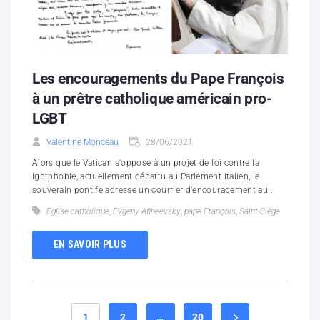
Les encouragements du Pape François
à un prêtre catholique américain pro-
LGBT
Valentine Monceau
28/06/2021
Alors que le Vatican s'oppose à un projet de loi contre la
lgbtphobie, actuellement débattu au Parlement italien, le
souverain pontife adresse un courrier d'encouragement au...
Eglise catholique
,
Evgeny Afineevsky
,
pape François
,
Saint-Siège
EN SAVOIR PLUS
1
2
…
20