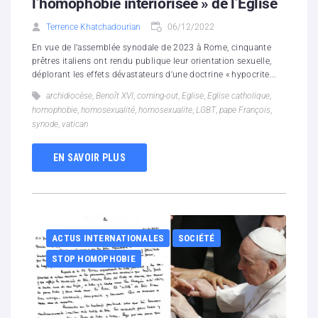
l’homophobie intériorisée » de l’Eglise
Terrence Khatchadourian
06/12/2022
En vue de l’assemblée synodale de 2023 à Rome, cinquante
prêtres italiens ont rendu publique leur orientation sexuelle,
déplorant les effets dévastateurs d'une doctrine « hypocrite...
archidiocèse
,
Benoît XVI
,
coming-out
,
Eglise
,
Eglise catholique
,
homophobie
,
homosexualité
,
homosexualite
,
LGBT
,
pape François
,
synode
,
vatican
EN SAVOIR PLUS
ACTUS INTERNATIONALES
SOCIÉTÉ
STOP HOMOPHOBIE