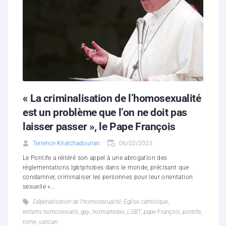
« La criminalisation de l’homosexualité
est un problème que l’on ne doit pas
laisser passer », le Pape François
Terrence Khatchadourian
06/02/2023
Le Pontife a réitéré son appel à une abrogation des
réglementations lgbtphobes dans le monde, précisant que
condamner, criminaliser les personnes pour leur orientation
sexuelle «...
Dépénalisation de l'homosexualité
,
Eglise catholique
,
enfants homosexuels
,
gay
,
homophobie
,
LGBT
,
pape François
,
pontife
,
rome
,
vatican