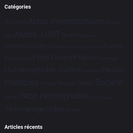
Catégories
Actus Internationales
Actions
Afrique
Assos. LGBT
Bioéthique
Asie
Brève
Communiqués
Europe
Culture
Dialogues France-Brésil
France
Faits Divers
Evénements
Hommage
Humanophobie
Justice
People
Partenariat
Société
Politiques
Santé
Religion
Projets
Stop Homophobie
Sport
Tech
Tribune
Vidéo
Témoignage
Études
Articles récents