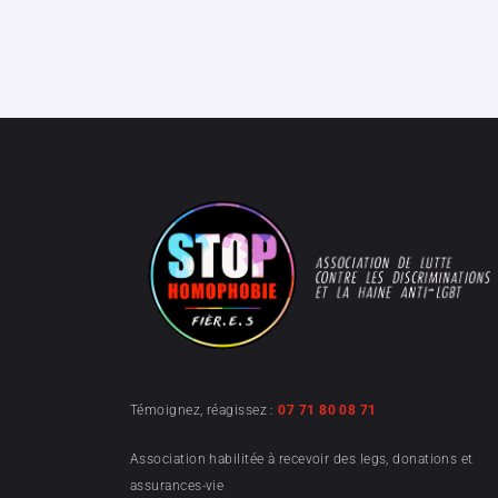
Témoignez, réagissez :
07 71 80 08 71
Association habilitée à recevoir des legs, donations et
assurances-vie