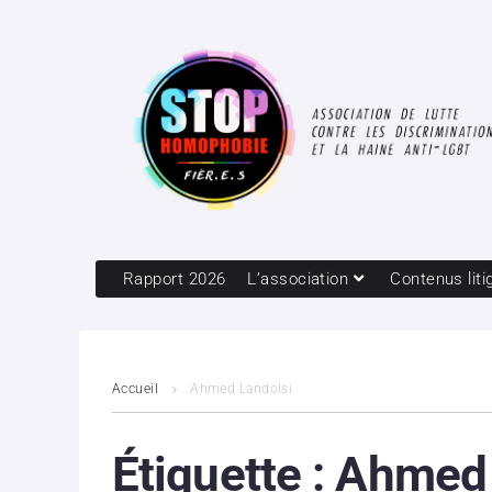
Rapport 2026
L’association
Contenus liti
Accueil
Ahmed Landolsi
Étiquette :
Ahmed 