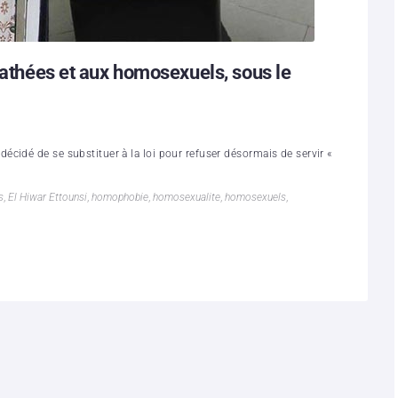
x athées et aux homosexuels, sous le
cidé de se substituer à la loi pour refuser désormais de servir «
s
,
El Hiwar Ettounsi
,
homophobie
,
homosexualite
,
homosexuels
,