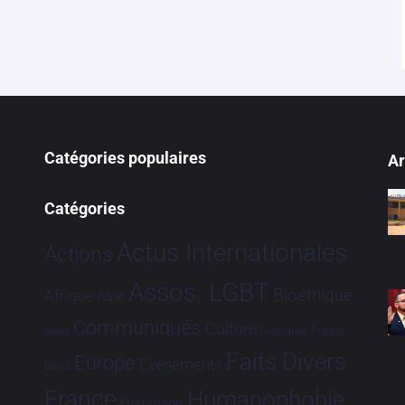
Catégories populaires
Ar
Catégories
Actus Internationales
Actions
Assos. LGBT
Bioéthique
Afrique
Asie
Communiqués
Culture
Dialogues France-
Brève
Faits Divers
Europe
Evénements
Brésil
France
Humanophobie
Hommage