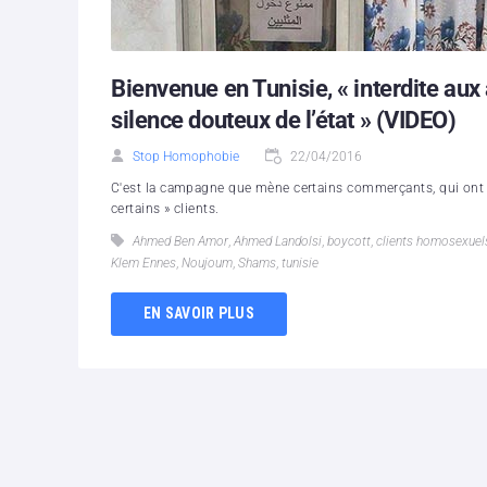
Bienvenue en Tunisie, « interdite au
silence douteux de l’état » (VIDEO)
Stop Homophobie
22/04/2016
C'est la campagne que mène certains commerçants, qui ont dé
certains » clients.
Ahmed Ben Amor
,
Ahmed Landolsi
,
boycott
,
clients homosexuel
Klem Ennes
,
Noujoum
,
Shams
,
tunisie
EN SAVOIR PLUS