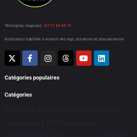
Témoignez, réagissez :
07 71 80 08 71
Association habilitée à recevoir des legs, donations et assurances-vie
Catégories populaires
Catégories
Actus Internationales
Actions
Afrique
Assos. LGBT
Bioéthique
Asie
Brève
Communiqués
Europe
Culture
Dialogues France-Brésil