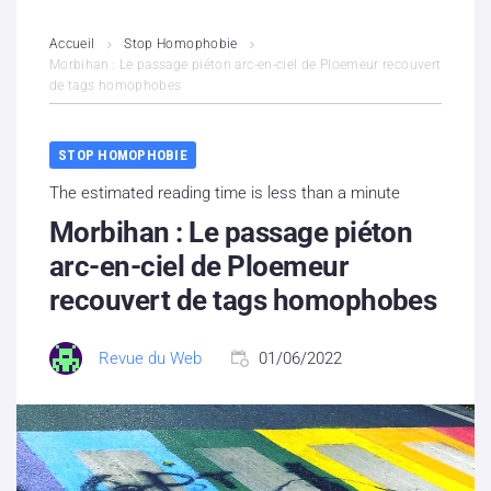
L’association
Accueil
Stop Homophobie
Morbihan : Le passage piéton arc-en-ciel de Ploemeur recouvert
de tags homophobes
Contenus litigieux
Nous soutenir
STOP HOMOPHOBIE
The estimated reading time is less than a minute
Boutique
Morbihan : Le passage piéton
Partenaires
arc-en-ciel de Ploemeur
recouvert de tags homophobes
Contacts
Revue du Web
01/06/2022
Hébergement solidaire