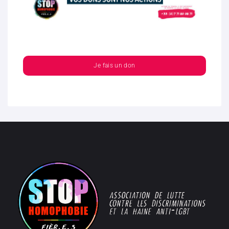
Je fais un don