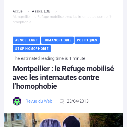
L’association
Accueil
Assos. LGBT
Montpellier : le Refuge mobilisé avec les internautes contre l’h
omophobie
Contenus litigieux
Nous soutenir
ASSOS. LGBT
HUMANOPHOBIE
POLITIQUES
STOP HOMOPHOBIE
Boutique
The estimated reading time is 1 minute
Partenaires
Montpellier : le Refuge mobilisé
avec les internautes contre
Contacts
l’homophobie
Hébergement solidaire
Revue du Web
23/04/2013