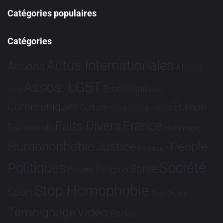
Catégories populaires
Catégories
Actus Internationales
Actions
Afrique
Assos. LGBT
Bioéthique
Asie
Brève
Communiqués
Europe
Culture
Dialogues France-Brésil
France
Faits Divers
Evénements
Hommage
Humanophobie
Justice
People
Partenariat
Société
Politiques
Santé
Religion
Projets
Stop Homophobie
Sport
Tech
Tribune
Vidéo
Témoignage
Études