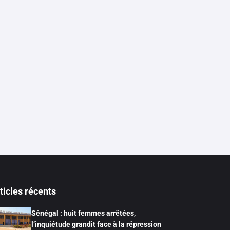
ticles récents
Sénégal : huit femmes arrêtées,
l’inquiétude grandit face à la répression