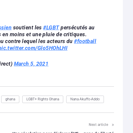
ssien
soutient les
#LGBT
persécutés au
 en moins et une pluie de critiques.
au contre lequel les acteurs du
#football
pic.twitter.com/Glo5HOhLHI
irect)
March 5, 2021
ghana
LGBT+ Rights Ghana
Nana Akuffo-Addo
Next article