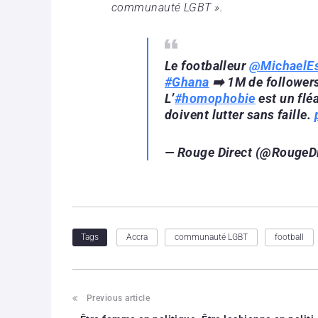
communauté LGBT ».
Le footballeur
@MichaelE
#Ghana
➡️ 1M de followers
L’
#homophobie
est un flé
doivent lutter sans faille.
— Rouge Direct (@RougeD
Accra
communauté LGBT
football
Tags
Previous article