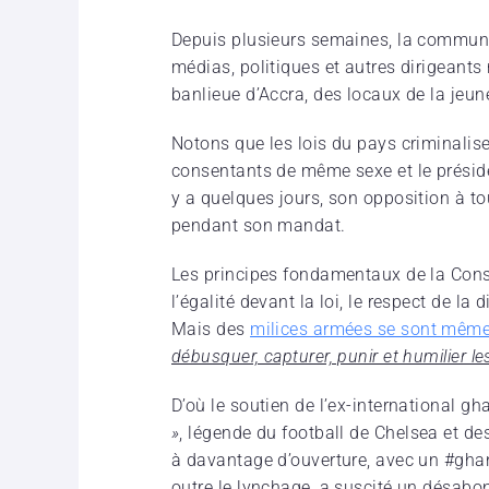
Depuis plusieurs semaines, la commun
médias, politiques et autres dirigeants 
banlieue d’Accra, des locaux de la jeu
Notons que les lois du pays criminalise
consentants de même sexe et le préside
y a quelques jours, son opposition à to
pendant son mandat.
Les principes fondamentaux de la Cons
l’égalité devant la loi, le respect de la 
Mais des
milices armées se sont même
débusquer, capturer, punir et humilier 
D’où le soutien de l’ex-international g
»
, légende du football de Chelsea et de
à davantage d’ouverture, avec un #gh
outre le lynchage, a suscité un désab