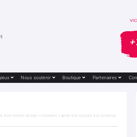
gieux
Nous soutenir
Boutique
Partenaires
Con
lus d’un million de ses « followers » après son soutien à la commun