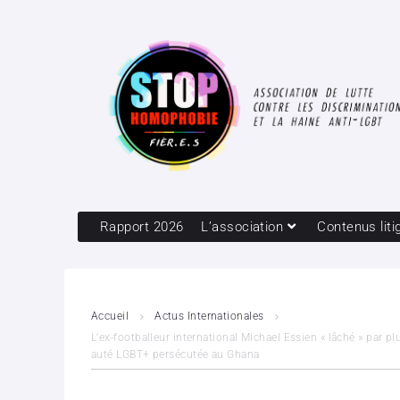
Rapport 2026
L’association
Contenus liti
Accueil
Actus Internationales
L’ex-footballeur international Michael Essien « lâché » par p
auté LGBT+ persécutée au Ghana