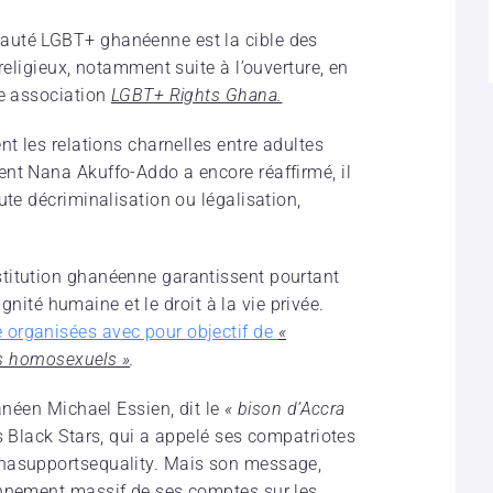
auté LGBT+ ghanéenne est la cible des
religieux, notamment suite à l’ouverture, en
ne association
LGBT+ Rights Ghana.
nt les relations charnelles entre adultes
nt Nana Akuffo-Addo a encore réaffirmé, il
ute décriminalisation ou légalisation,
titution ghanéenne garantissent pourtant
dignité humaine et le droit à la vie privée.
 organisées avec pour objectif de
«
les homosexuels »
.
hanéen Michael Essien, dit le
« bison d’Accra
s Black Stars, qui a appelé ses compatriotes
anasupportsequality. Mais son message,
onnement massif de ses comptes sur les