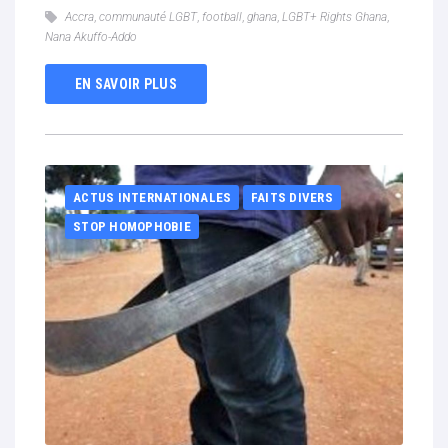
Accra
,
communauté LGBT
,
football
,
ghana
,
LGBT+ Rights Ghana
,
Nana Akuffo-Addo
EN SAVOIR PLUS
ACTUS INTERNATIONALES
FAITS DIVERS
STOP HOMOPHOBIE