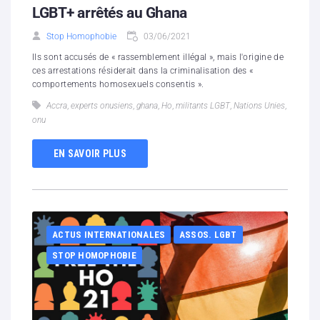
LGBT+ arrêtés au Ghana
Stop Homophobie
03/06/2021
Ils sont accusés de « rassemblement illégal », mais l'origine de
ces arrestations résiderait dans la criminalisation des «
comportements homosexuels consentis ».
Accra
,
experts onusiens
,
ghana
,
Ho
,
militants LGBT
,
Nations Unies
,
onu
EN SAVOIR PLUS
ACTUS INTERNATIONALES
ASSOS. LGBT
STOP HOMOPHOBIE