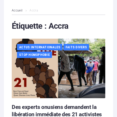
L’association
Accueil
Accra
Contenus litigieux
Étiquette :
Accra
Nous soutenir
ACTUS INTERNATIONALES
FAITS DIVERS
Boutique
STOP HOMOPHOBIE
Partenaires
Contacts
Hébergement solidaire
Des experts onusiens demandent la
libération immédiate des 21 activistes