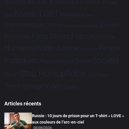
Actus Internationales
Actions
Afrique
Assos. LGBT
Bioéthique
Asie
Brève
Communiqués
Europe
Culture
Dialogues France-Brésil
France
Faits Divers
Evénements
Hommage
Humanophobie
Justice
People
Partenariat
Société
Politiques
Santé
Religion
Projets
Stop Homophobie
Sport
Tech
Tribune
Vidéo
Témoignage
Études
Articles récents
Russie : 10 jours de prison pour un T-shirt « LOVE »
aux couleurs de l’arc-en-ciel
08/08/2026