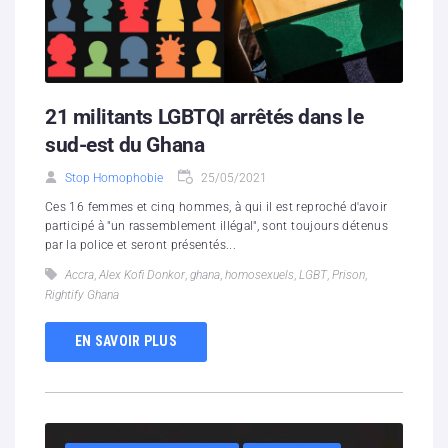
21 militants LGBTQI arrêtés dans le
sud-est du Ghana
Stop Homophobie
25/05/2021
Ces 16 femmes et cinq hommes, à qui il est reproché d'avoir
participé à "un rassemblement illégal", sont toujours détenus
par la police et seront présentés...
Accra
,
Alex Kofi Donkor
,
ghana
,
homosexuels
,
LGBT
,
Prison
,
Rightify Ghana
EN SAVOIR PLUS