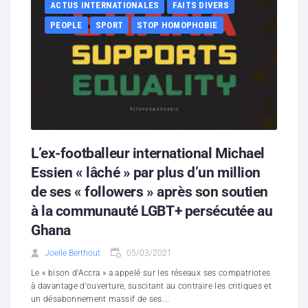
ACTUS INTERNATIONALES
FAITS DIVERS
PEOPLE
SPORT
STOP HOMOPHOBIE
L’ex-footballeur international Michael
Essien « lâché » par plus d’un million
de ses « followers » après son soutien
à la communauté LGBT+ persécutée au
Ghana
Joelle Berthout
05/03/2021
Le « bison d'Accra » a appelé sur les réseaux ses compatriotes
à davantage d'ouverture, suscitant au contraire les critiques et
un désabonnement massif de ses...