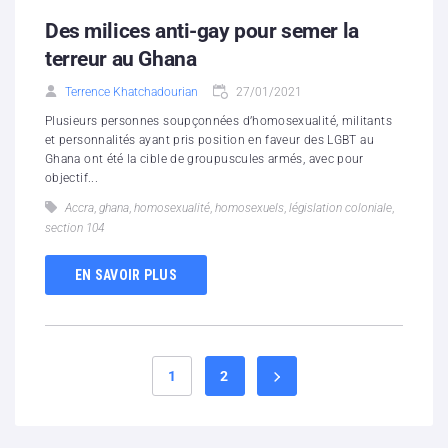
Des milices anti-gay pour semer la
terreur au Ghana
Terrence Khatchadourian
27/01/2021
Plusieurs personnes soupçonnées d’homosexualité, militants
et personnalités ayant pris position en faveur des LGBT au
Ghana ont été la cible de groupuscules armés, avec pour
objectif...
Accra
,
ghana
,
homosexualité
,
homosexuels
,
législation coloniale
,
section 104
EN SAVOIR PLUS
1
2