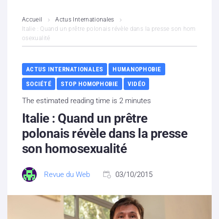
L’association
Accueil
Actus Internationales
Italie : Quand un prêtre polonais révèle dans la presse son hom
osexualité
Contenus litigieux
Nous soutenir
ACTUS INTERNATIONALES
HUMANOPHOBIE
SOCIÉTÉ
STOP HOMOPHOBIE
VIDÉO
Boutique
The estimated reading time is 2 minutes
Partenaires
Italie : Quand un prêtre
polonais révèle dans la presse
Contacts
son homosexualité
Hébergement solidaire
Revue du Web
03/10/2015