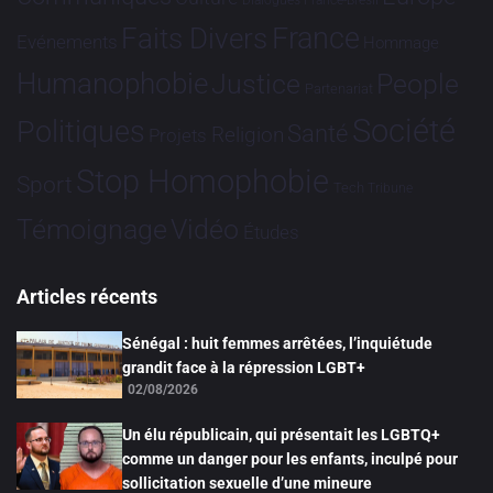
Dialogues France-Brésil
France
Faits Divers
Evénements
Hommage
Humanophobie
Justice
People
Partenariat
Société
Politiques
Santé
Religion
Projets
Stop Homophobie
Sport
Tech
Tribune
Vidéo
Témoignage
Études
Articles récents
Sénégal : huit femmes arrêtées, l’inquiétude
grandit face à la répression LGBT+
02/08/2026
Un élu républicain, qui présentait les LGBTQ+
comme un danger pour les enfants, inculpé pour
sollicitation sexuelle d’une mineure