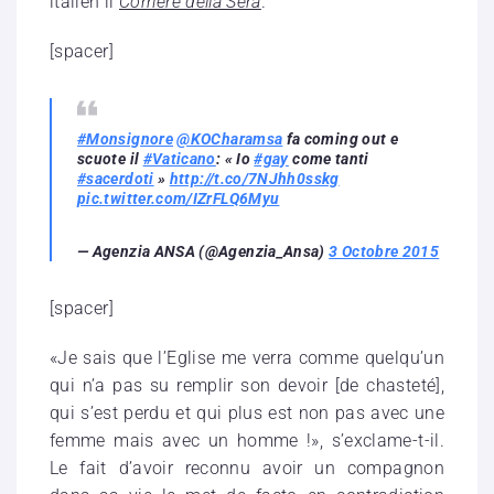
italien il
Corriere della Sera
.
[spacer]
#Monsignore
@KOCharamsa
fa coming out e
scuote il
#Vaticano
: « Io
#gay
come tanti
#sacerdoti
»
http://t.co/7NJhh0sskg
pic.twitter.com/IZrFLQ6Myu
— Agenzia ANSA (@Agenzia_Ansa)
3 Octobre 2015
[spacer]
«Je sais que l’Eglise me verra comme quelqu’un
qui n’a pas su remplir son devoir [de chasteté],
qui s’est perdu et qui plus est non pas avec une
femme mais avec un homme !», s’exclame-t-il.
Le fait d’avoir reconnu avoir un compagnon