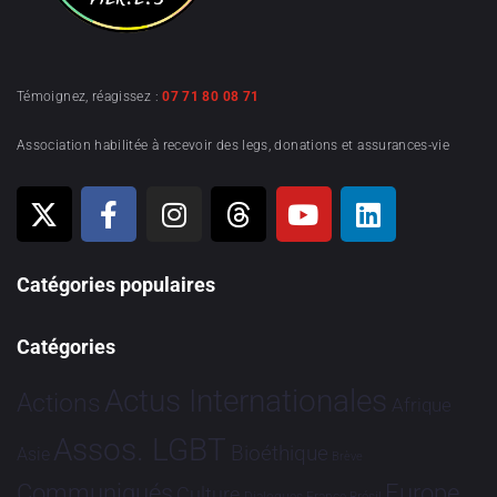
Témoignez, réagissez :
07 71 80 08 71
Association habilitée à recevoir des legs, donations et assurances-vie
Catégories populaires
Catégories
Actus Internationales
Actions
Afrique
Assos. LGBT
Bioéthique
Asie
Brève
Communiqués
Europe
Culture