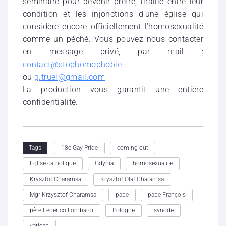
séminaire pour devenir prêtre, tiraillé entre leur
condition et les injonctions d’une église qui
considère encore officiellement l’homosexualité
comme un péché. Vous pouvez nous contacter
en message privé, par mail :
contact@stophomophobie
ou
g.truel@gmail.com
La production vous garantit une entière
confidentialité.
18e Gay Pride
coming-out
Tags
Eglise catholique
Gdynia
homosexualite
Krysztof Charamsa
Krysztof Olaf Charamsa
Mgr Krzysztof Charamsa
pape
pape François
père Federico Lombardi
Pologne
synode
vatican