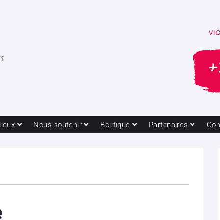
gieux
Nous soutenir
Boutique
Partenaires
Con
e