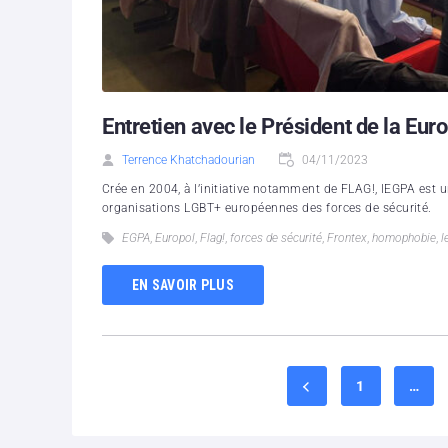
Entretien avec le Président de la E
Terrence Khatchadourian
04/11/2023
Crée en 2004, à l’initiative notamment de FLAG!, lEGPA est u
organisations LGBT+ européennes des forces de sécurité.
EGPA
,
Europol
,
Flag!
,
forces de sécurité
,
Frontex
,
homophobie
,
l
EN SAVOIR PLUS
1
…