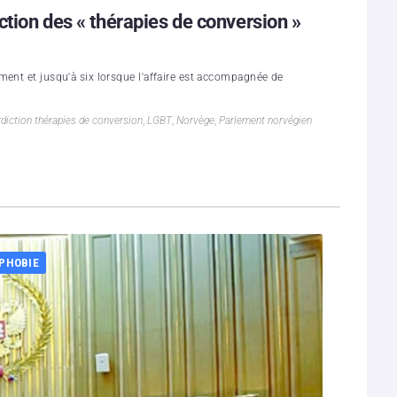
ction des « thérapies de conversion »
ment et jusqu'à six lorsque l'affaire est accompagnée de
rdiction thérapies de conversion
,
LGBT
,
Norvège
,
Parlement norvégien
PHOBIE