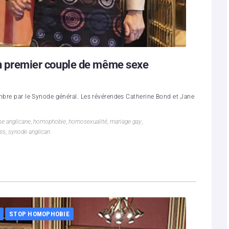
 un premier couple de même sexe
embre par le Synode général. Les révérendes Catherine Bond et Jane
se anglicane
,
homophobie
,
homosexualité
,
mariage gay
,
es
,
synode anglican
STOP HOMOPHOBIE