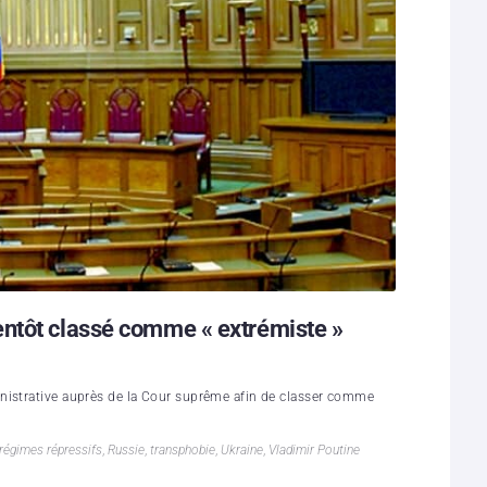
ntôt classé comme « extrémiste »
nistrative auprès de la Cour suprême afin de classer comme
régimes répressifs
,
Russie
,
transphobie
,
Ukraine
,
Vladimir Poutine