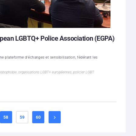
uropean LGBTQ+ Police Association (EGPA)
ne plateforme d'échanges et sensibilisation, fédérant les
esbophobie
,
organisations LGBT+ européennes
,
policier LGBT
58
59
60