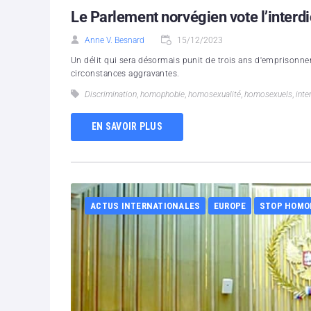
Le Parlement norvégien vote l’interdi
Anne V. Besnard
15/12/2023
Un délit qui sera désormais punit de trois ans d'emprisonne
circonstances aggravantes.
Discrimination
,
homophobie
,
homosexualité
,
homosexuels
,
inte
EN SAVOIR PLUS
ACTUS INTERNATIONALES
EUROPE
STOP HOMO