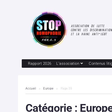
Rapport 2026
L’association
Contenus liti
Accueil
Europe
Page 59
Catégorie :
Europ