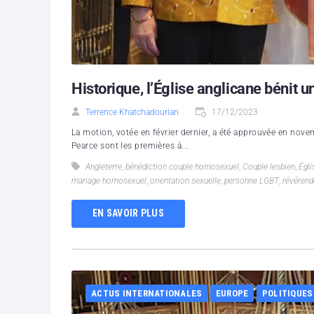
Historique, l’Église anglicane bénit
Terrence Khatchadourian
17/12/2023
La motion, votée en février dernier, a été approuvée en nov
Pearce sont les premières à...
Angleterre
,
bénédiction couple homosexuel
,
Couple lesbien
,
Égli
mariage homosexuel
,
orientation sexuelle
,
personne LGBT
,
révérend
EN SAVOIR PLUS
ACTUS INTERNATIONALES
EUROPE
POLITIQUES