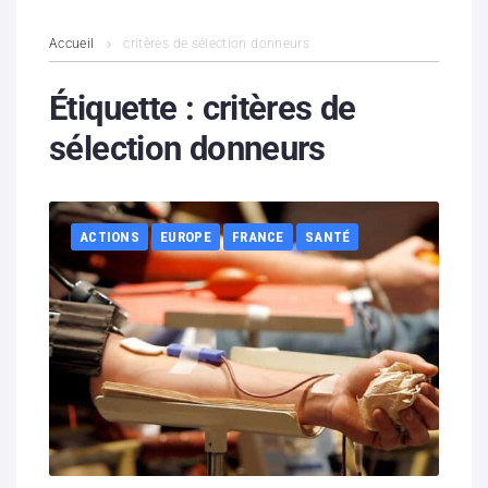
L’association
Accueil
critères de sélection donneurs
Contenus litigieux
Étiquette :
critères de
sélection donneurs
Nous soutenir
Boutique
ACTIONS
EUROPE
FRANCE
SANTÉ
Partenaires
Contacts
Hébergement solidaire