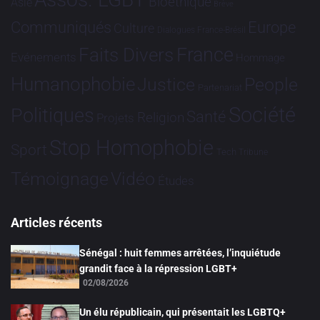
Bioéthique
Asie
Brève
Communiqués
Europe
Culture
Dialogues France-Brésil
France
Faits Divers
Evénements
Hommage
Humanophobie
Justice
People
Partenariat
Société
Politiques
Santé
Religion
Projets
Stop Homophobie
Sport
Tech
Tribune
Vidéo
Témoignage
Études
Articles récents
Sénégal : huit femmes arrêtées, l’inquiétude
grandit face à la répression LGBT+
02/08/2026
Un élu républicain, qui présentait les LGBTQ+