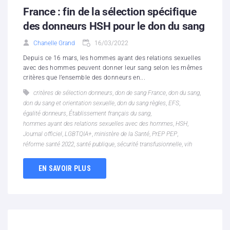
France : fin de la sélection spécifique
des donneurs HSH pour le don du sang
Chanelle Grand
16/03/2022
Depuis ce 16 mars, les hommes ayant des relations sexuelles
avec des hommes peuvent donner leur sang selon les mêmes
critères que l’ensemble des donneurs en...
critères de sélection donneurs
,
don de sang France
,
don du sang
,
don du sang et orientation sexuelle
,
don du sang règles
,
EFS
,
égalité donneurs
,
Établissement français du sang
,
hommes ayant des relations sexuelles avec des hommes
,
HSH
,
Journal officiel
,
LGBTQIA+
,
ministère de la Santé
,
PrEP PEP
,
réforme santé 2022
,
santé publique
,
sécurité transfusionnelle
,
vih
EN SAVOIR PLUS