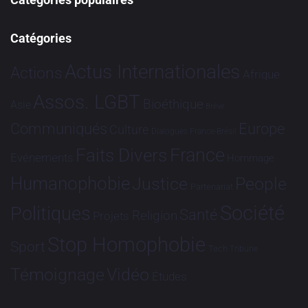
Catégories
Actus Internationales
Actions
Afrique
Assos. LGBT
Bioéthique
Asie
Brève
Communiqués
Europe
Culture
Dialogues France-Brésil
France
Faits Divers
Evénements
Hommage
Humanophobie
Justice
People
Partenariat
Société
Politiques
Santé
Religion
Projets
Stop Homophobie
Sport
Tech
Tribune
Vidéo
Témoignage
Études