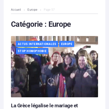
L’association
Accueil
Europe
Page 57
Contenus litigieux
Catégorie :
Europe
Nous soutenir
ACTUS INTERNATIONALES
EUROPE
Boutique
STOP HOMOPHOBIE
Partenaires
Contacts
Hébergement solidaire
La Grèce légalise le mariage et