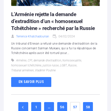
L’Arménie rejette la demande
d’extradition d’un « homosexuel
Tchétchène » recherché par la Russie
Terrence Khatchadourian
04/02/2024
Un tribunal d'Erevan a refusé une demande d'extradition de la
Russie concernant Salman Mukaev, qui a fui la république de
Tchétchénie après avoir été torturé pour...
Arménie
,
CPI
,
demande d'extradition
,
homosexualite
,
homosexuel tchétchène
,
justice russe
,
LGBT
,
Russie
,
Tribunal arménien
,
Vladimir Poutine
EN SAVOIR PLUS
1
…
56
57
58