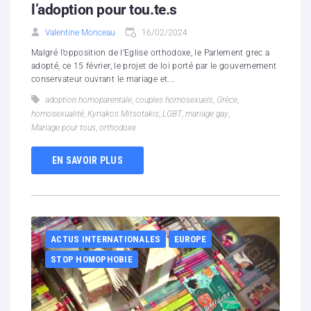
l’adoption pour tou.te.s
Valentine Monceau
16/02/2024
Malgré l’opposition de l’Eglise orthodoxe, le Parlement grec a
adopté, ce 15 février, le projet de loi porté par le gouvernement
conservateur ouvrant le mariage et...
adoption homoparentale
,
couples homosexuels
,
Grèce
,
homosexualité
,
Kyriakos Mitsotakis
,
LGBT
,
mariage gay
,
Mariage pour tous
,
orthodoxe
EN SAVOIR PLUS
ACTUS INTERNATIONALES
EUROPE
STOP HOMOPHOBIE