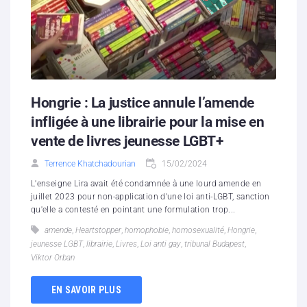
Hongrie : La justice annule l’amende
infligée à une librairie pour la mise en
vente de livres jeunesse LGBT+
Terrence Khatchadourian
15/02/2024
L'enseigne Lira avait été condamnée à une lourd amende en
juillet 2023 pour non-application d'une loi anti-LGBT, sanction
qu'elle a contesté en pointant une formulation trop...
amende
,
Heartstopper
,
homophobie
,
homosexualité
,
Hongrie
,
jeunesse LGBT
,
librairie
,
Livres
,
Loi anti gay
,
tribunal Budapest
,
Viktor Orban
EN SAVOIR PLUS