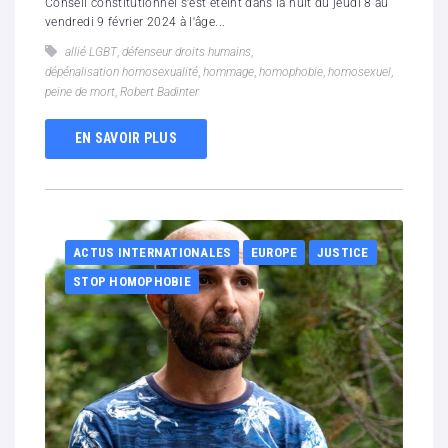
Conseil constitutionnel s'est éteint dans la nuit du jeudi 8 au
vendredi 9 février 2024 à l'âge...
allié LGBT
,
défenseur droits humains
,
dépénalisation homosexualité
,
hommage
,
homophobie
,
homosexuel
,
peine de mort
,
Robert Badinter
EN SAVOIR PLUS
ACTUS INTERNATIONALES
EUROPE
JUSTICE
STOP HOMOPHOBIE