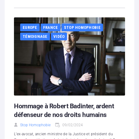
EUROPE
FRANCE
STOP HOMOPHOBIE
TÉMOIGNAGE
VIDÉO
Hommage à Robert Badinter, ardent
défenseur de nos droits humains
Stop Homophobie
09/02/2024
L’ex-avocat, ancien ministre de la Justice et président du