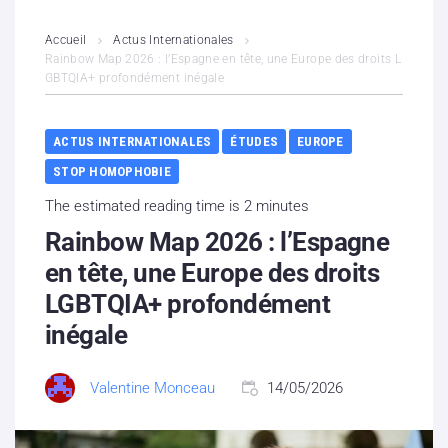
L’association
Accueil
Actus Internationales
Rainbow Map 2026 : l’Espagne en tête, une Europe des droits L
GBTQIA+ profondément inégale
Contenus litigieux
Nous soutenir
ACTUS INTERNATIONALES
ÉTUDES
EUROPE
STOP HOMOPHOBIE
Boutique
The estimated reading time is 2 minutes
Partenaires
Rainbow Map 2026 : l’Espagne
en tête, une Europe des droits
Contacts
LGBTQIA+ profondément
inégale
Hébergement solidaire
Valentine Monceau
14/05/2026