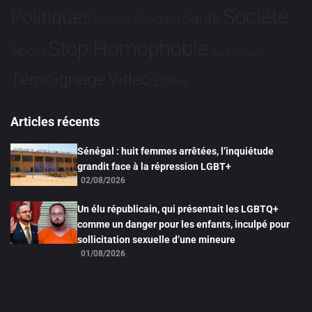
Société
Politiques
Santé
Religion
Projets
Stop Homophobie
Sport
Tech
Tribune
Vidéo
Témoignage
Études
Articles récents
Sénégal : huit femmes arrêtées, l’inquiétude
grandit face à la répression LGBT+
02/08/2026
Un élu républicain, qui présentait les LGBTQ+
comme un danger pour les enfants, inculpé pour
sollicitation sexuelle d’une mineure
01/08/2026