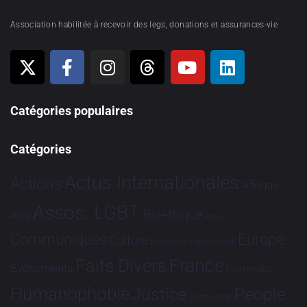
Association habilitée à recevoir des legs, donations et assurances-vie
Catégories populaires
Catégories
Actus Internationales
Actions
Afrique
Assos. LGBT
Bioéthique
Asie
Brève
Communiqués
Europe
Culture
Dialogues France-Brésil
France
Faits Divers
Evénements
Hommage
Humanophobie
Justice
People
Partenariat