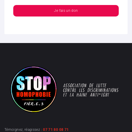
Je fais un don
Témoignez, réagissez :
07 71 80 08 71