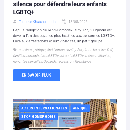
silence pour défendre leurs enfants
LGBTQ+
Terrence Khatchadourian
18/05/2025
Depuis l’adoption de l’Anti-Homosexuality Act, l’Ouganda est
devenu l’un des pays les plus hostiles aux personnes LGBTQ+.
Face aux arrestations et aux violences, un petit groupe...
activisme
,
Afrique
,
Anti-Homosexuality Act
,
droits humains
,
DW
,
familles
,
homophobie
,
LGBTQ+
,
loi anti-LGBTQ+
,
mères militantes
,
minorités sexuelles
,
Ouganda
,
répression
,
Résistance
EN SAVOIR PLUS
ACTUS INTERNATIONALES
AFRIQUE
STOP HOMOPHOBIE