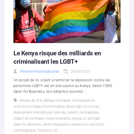
Le Kenya risque des milliards en
criminalisant les LGBT+
Terrence Khatchadourian
26/03/2025
Un projet de loi visant à renforcer la répression contre les
personnes LGBT+ est en discussion au Kenya. Selon l'ONG
Open for Business, son adoption pourrait...
Afrique de l'Est
,
Banque mondiale
,
criminalisation
,
crise économique
,
Discrimination
,
droits lgbt
,
Economie
,
financement international
,
fuite des talents
,
homophobie
,
impact économique
,
investissements
,
Kenya
,
loi anti-lgbt
,
Open for Business
,
pertes financières
,
répression
,
sanctions
,
santé publique
,
Tourisme
,
vih