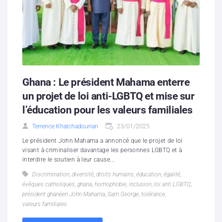
Ghana : Le président Mahama enterre
un projet de loi anti-LGBTQ et mise sur
l’éducation pour les valeurs familiales
Terrence Khatchadourian
23/01/2025
Le président John Mahama a annoncé que le projet de loi
visant à criminaliser davantage les personnes LGBTQ et à
interdire le soutien à leur cause...
Discrimination
,
diversité
,
droits humains
,
éducation
,
égalité
,
évêques catholiques
,
ghana
,
homophobie
,
inclusion
,
loi anti LGBTQ
,
président ghanéen John Mahama
,
Sam George
,
tolérance
,
valeurs familiales