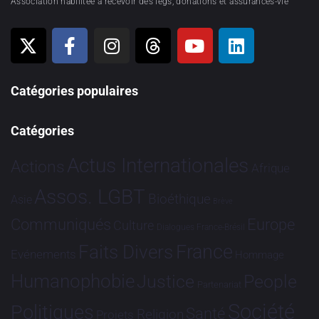
Association habilitée à recevoir des legs, donations et assurances-vie
Catégories populaires
Catégories
Actus Internationales
Actions
Afrique
Assos. LGBT
Bioéthique
Asie
Brève
Communiqués
Europe
Culture
Dialogues France-Brésil
France
Faits Divers
Evénements
Hommage
Humanophobie
Justice
People
Partenariat
Société
Politiques
Santé
Religion
Projets