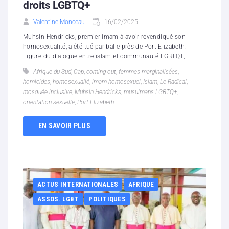
droits LGBTQ+
Valentine Monceau
16/02/2025
Muhsin Hendricks, premier imam à avoir revendiqué son
homosexualité, a été tué par balle près de Port Elizabeth.
Figure du dialogue entre islam et communauté LGBTQ+,...
Afrique du Sud
,
Cap
,
coming out
,
femmes marginalisées
,
homicides
,
homosexualié
,
imam homosexuel
,
Islam
,
Le Radical
,
mosquée inclusive
,
Muhsin Hendricks
,
musulmans LGBTQ+
,
orientation sexuelle
,
Port Elizabeth
EN SAVOIR PLUS
ACTUS INTERNATIONALES
AFRIQUE
ASSOS. LGBT
POLITIQUES