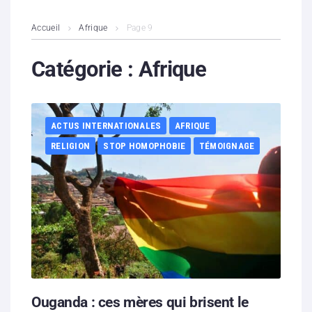
L’association
Accueil
Afrique
Page 9
Contenus litigieux
Catégorie :
Afrique
Nous soutenir
ACTUS INTERNATIONALES
AFRIQUE
Boutique
RELIGION
STOP HOMOPHOBIE
TÉMOIGNAGE
Partenaires
Contacts
Hébergement solidaire
Ouganda : ces mères qui brisent le