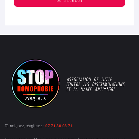
Je fais un don
Témoignez, réagissez :
07 71 80 08 71