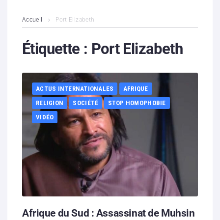
L’association
Accueil
Port Elizabeth
Contenus litigieux
Étiquette :
Port Elizabeth
Nous soutenir
ACTUS INTERNATIONALES
AFRIQUE
Boutique
RELIGION
SOCIÉTÉ
STOP HOMOPHOBIE
Partenaires
VIDÉO
Contacts
Hébergement solidaire
Afrique du Sud : Assassinat de Muhsin