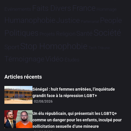
France
Faits Divers
Evénements
Hommage
Humanophobie
Justice
People
Partenariat
Société
Politiques
Santé
Religion
Projets
Stop Homophobie
Sport
Tech
Tribune
Vidéo
Témoignage
Études
Articles récents
Sénégal : huit femmes arrêtées, l’inquiétude
grandit face à la répression LGBT+
02/08/2026
Un élu républicain, qui présentait les LGBTQ+
comme un danger pour les enfants, inculpé pour
sollicitation sexuelle d’une mineure