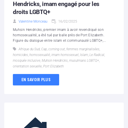
Hendricks, imam engagé pour les
droits LGBTQ+
Valentine Monceau
16/02/2025
Muhsin Hendricks, premier imam à avoir revendiqué son
homosexualité, a été tué par balle près de Port Elizabeth.
Figure du dialogue entre islam et communauté LGBTQ+,...
Afrique du Sud
,
Cap
,
coming out
,
femmes marginalisées
,
homicides
,
homosexualié
,
imam homosexuel
,
Islam
,
Le Radical
,
mosquée inclusive
,
Muhsin Hendricks
,
musulmans LGBTQ+
,
orientation sexuelle
,
Port Elizabeth
EN SAVOIR PLUS