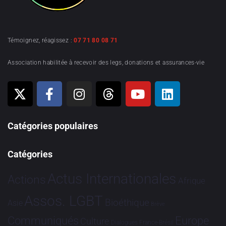
Témoignez, réagissez :
07 71 80 08 71
Association habilitée à recevoir des legs, donations et assurances-vie
Catégories populaires
Catégories
Actus Internationales
Actions
Afrique
Assos. LGBT
Bioéthique
Asie
Brève
Communiqués
Europe
Culture
Dialogues France-Brésil