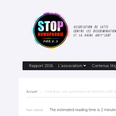
Rapport 2026
L’association
Contenus liti
Accueil
Zimbabwe: une quarantaine de militants LGBT ar
The estimated reading time is 2 minut
Non classé