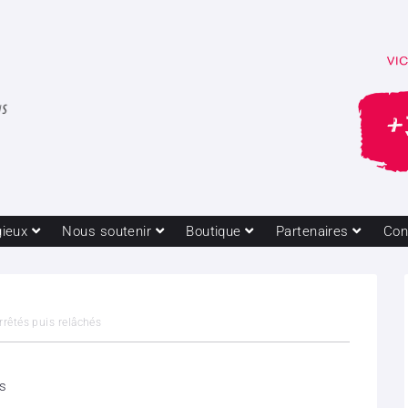
gieux
Nous soutenir
Boutique
Partenaires
Con
rêtés puis relâchés
es