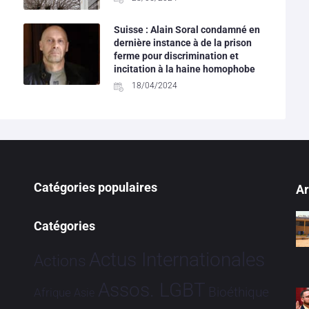
Suisse : Alain Soral condamné en
dernière instance à de la prison
ferme pour discrimination et
incitation à la haine homophobe
18/04/2024
Catégories populaires
Ar
Catégories
Actus Internationales
Actions
Assos. LGBT
Bioéthique
Afrique
Asie