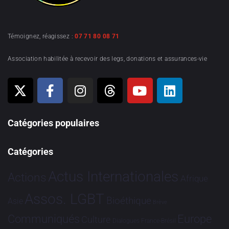
Témoignez, réagissez :
07 71 80 08 71
Association habilitée à recevoir des legs, donations et assurances-vie
Catégories populaires
Catégories
Actus Internationales
Actions
Afrique
Assos. LGBT
Bioéthique
Asie
Brève
Communiqués
Europe
Culture
Dialogues France-Brésil