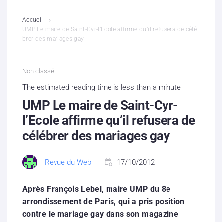
L’association
Accueil
UMP Le maire de Saint-Cyr-l’Ecole affirme qu’il refusera de célé
brer des mariages gay
Contenus litigieux
Nous soutenir
Non classé
The estimated reading time is less than a minute
Boutique
UMP Le maire de Saint-Cyr-
Partenaires
l’Ecole affirme qu’il refusera de
célébrer des mariages gay
Contacts
Revue du Web
17/10/2012
Hébergement solidaire
Après François Lebel, maire UMP du 8e
arrondissement de Paris, qui a pris position
contre le mariage gay dans son magazine