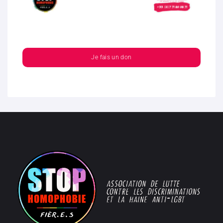
Je fais un don