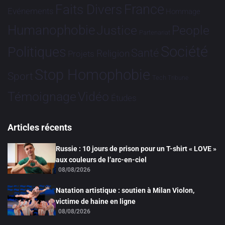
France
Faits Divers
Evénements
Hommage
Humanophobie
Justice
People
Partenariat
Société
Politiques
Santé
Religion
Projets
Stop Homophobie
Sport
Tech
Tribune
Vidéo
Témoignage
Études
Articles récents
Russie : 10 jours de prison pour un T-shirt « LOVE »
aux couleurs de l’arc-en-ciel
08/08/2026
Natation artistique : soutien à Milan Violon,
victime de haine en ligne
08/08/2026