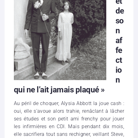
et
de
so
n
af
fe
ct
io
n
qui ne l’ait jamais plaqué »
Au péril de choquer, Alysia Abbott la joue cash :
oui, elle s’avoue alors trahie, renâclant à lâcher
ses études et son petit ami frenchy pour jouer
les infirmières en CDI. Mais pendant dix mois,
elle sacrifiera tout sans rechigner, veillant Steve,