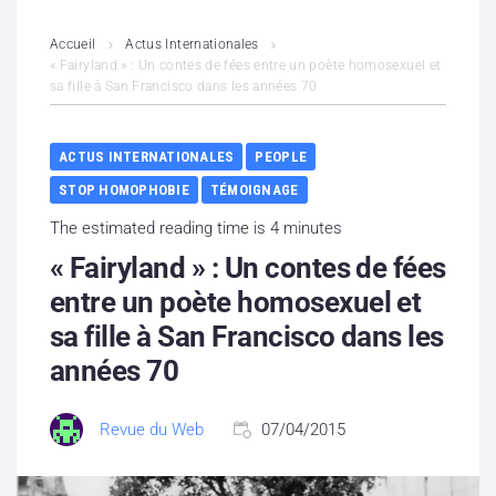
L’association
Accueil
Actus Internationales
« Fairyland » : Un contes de fées entre un poète homosexuel et
sa fille à San Francisco dans les années 70
Contenus litigieux
Nous soutenir
ACTUS INTERNATIONALES
PEOPLE
STOP HOMOPHOBIE
TÉMOIGNAGE
Boutique
The estimated reading time is 4 minutes
Partenaires
« Fairyland » : Un contes de fées
entre un poète homosexuel et
Contacts
sa fille à San Francisco dans les
années 70
Hébergement solidaire
Revue du Web
07/04/2015