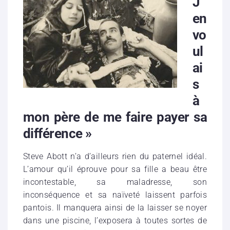
J’
en
vo
ul
ai
s
à
mon père de me faire payer sa
différence »
Steve Abott n’a d’ailleurs rien du paternel idéal.
L’amour qu’il éprouve pour sa fille a beau être
incontestable, sa maladresse, son
inconséquence et sa naïveté laissent parfois
pantois. Il manquera ainsi de la laisser se noyer
dans une piscine, l’exposera à toutes sortes de