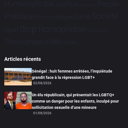
Humanophobie
Justice
People
Partenariat
Société
Politiques
Santé
Religion
Projets
Stop Homophobie
Sport
Tech
Tribune
Vidéo
Témoignage
Études
Articles récents
Sénégal : huit femmes arrêtées, l’inquiétude
grandit face à la répression LGBT+
02/08/2026
Un élu républicain, qui présentait les LGBTQ+
comme un danger pour les enfants, inculpé pour
sollicitation sexuelle d’une mineure
01/08/2026