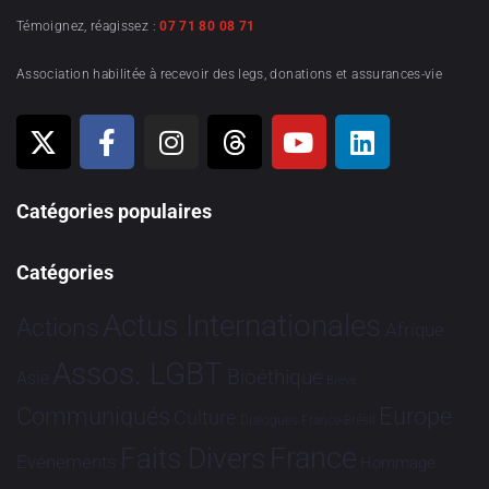
Témoignez, réagissez :
07 71 80 08 71
Association habilitée à recevoir des legs, donations et assurances-vie
Catégories populaires
Catégories
Actus Internationales
Actions
Afrique
Assos. LGBT
Bioéthique
Asie
Brève
Communiqués
Europe
Culture
Dialogues France-Brésil
France
Faits Divers
Evénements
Hommage