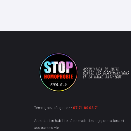
Témoignez, réagissez :
07 71 80 08 71
Association habilitée à recevoir des legs, donations et
assurances-vie