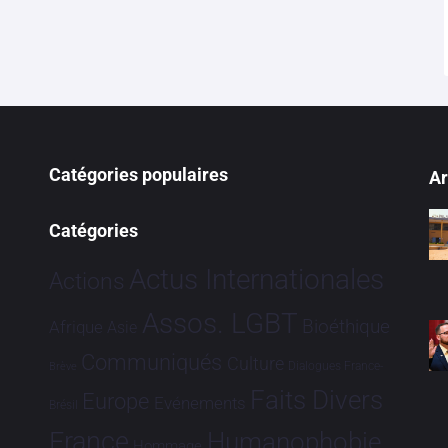
Catégories populaires
Ar
Catégories
Actus Internationales
Actions
Assos. LGBT
Bioéthique
Afrique
Asie
Communiqués
Culture
Dialogues France-
Brève
Faits Divers
Europe
Evénements
Brésil
France
Humanophobie
Hommage