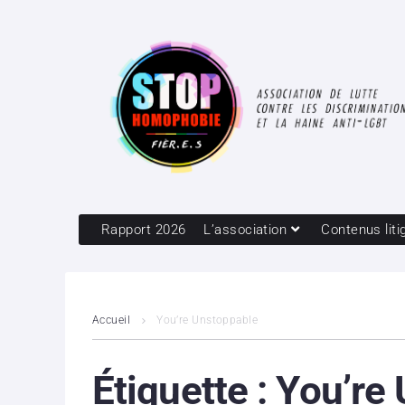
Rapport 2026
L’association
Contenus liti
Accueil
You’re Unstoppable
Étiquette :
You’re