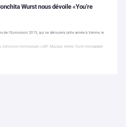
Conchita Wurst​ nous dévoile «You’re
 de l'Eurovision 2015, qui se déroulera cette année à Vienne, le
s
,
Eurovision
,
homosexuels
,
LGBT
,
Musique
,
Vienne
,
You're Unstoppable