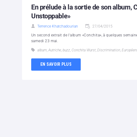
En prélude à la sortie de son album, 
Unstoppable»
Terrence Khatchadourian
27/04/2015
Un second extrait de l'album «Conchita», à quelques semaines
samedi 23 mai.
album
,
Autriche
,
buzz
,
Conchita Wurst​
,
Discrimination
,
Européen
EN SAVOIR PLUS