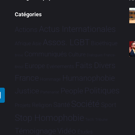
Catégories
Actus Internationales
Actions
Assos. LGBT
Bioéthique
Afrique
Asie
Communiqués
Culture
Dialogues France-
Brève
Faits Divers
Europe
Evénements
Brésil
France
Humanophobie
Hommage
Politiques
Justice
People
Partenariat
Société
Santé
Sport
Religion
Projets
Stop Homophobie
Tech
Tribune
Vidéo
Témoignage
Études