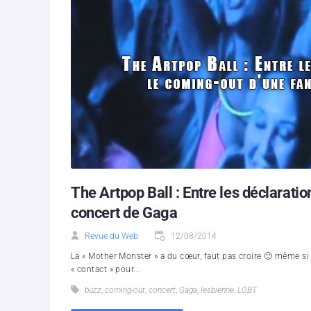
The Artpop Ball : Entre les déclarati
concert de Gaga
Revue du Web
12/08/2014
La « Mother Monster » a du cœur, faut pas croire 🙂 même si l
« contact » pour...
buzz
,
coming-out
,
concert
,
Gaga
,
lesbienne
,
LGBT