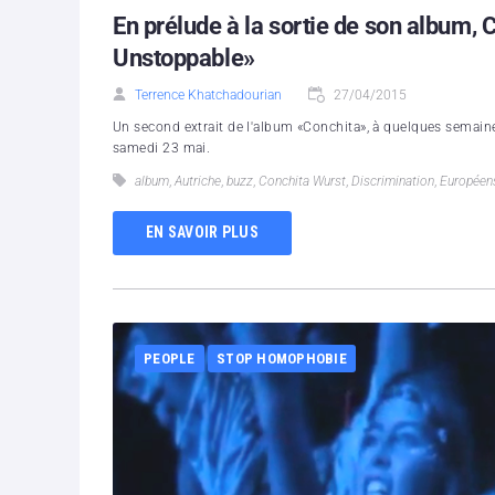
En prélude à la sortie de son album, 
Unstoppable»
Terrence Khatchadourian
27/04/2015
Un second extrait de l'album «Conchita», à quelques semaines
samedi 23 mai.
album
,
Autriche
,
buzz
,
Conchita Wurst​
,
Discrimination
,
Européen
EN SAVOIR PLUS
PEOPLE
STOP HOMOPHOBIE