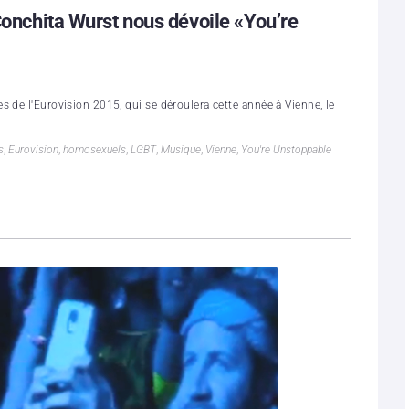
Conchita Wurst​ nous dévoile «You’re
 de l'Eurovision 2015, qui se déroulera cette année à Vienne, le
s
,
Eurovision
,
homosexuels
,
LGBT
,
Musique
,
Vienne
,
You're Unstoppable