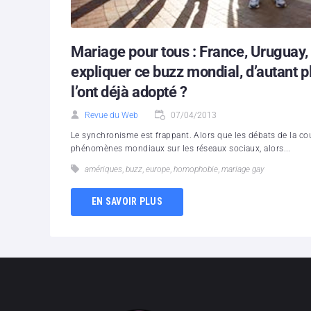
Mariage pour tous : France, Urugua
expliquer ce buzz mondial, d’autant pl
l’ont déjà adopté ?
Revue du Web
07/04/2013
Le synchronisme est frappant. Alors que les débats de la c
phénomènes mondiaux sur les réseaux sociaux, alors...
amériques
,
buzz
,
europe
,
homophobie
,
mariage gay
EN SAVOIR PLUS