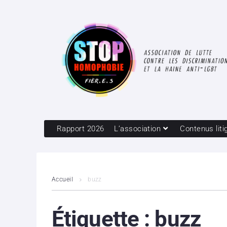
Rapport 2026
L’association
Contenus liti
Accueil
buzz
Étiquette :
buzz