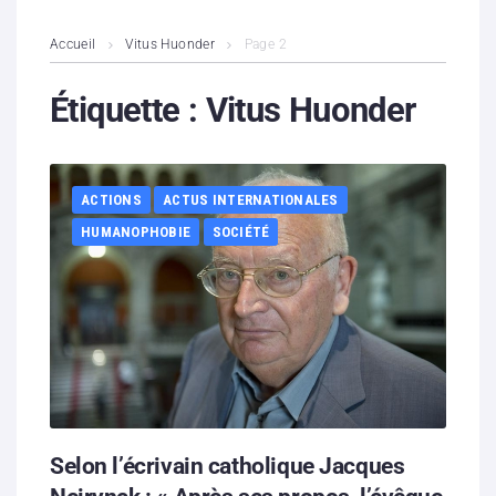
L’association
Accueil
Vitus Huonder
Page 2
Contenus litigieux
Étiquette :
Vitus Huonder
Nous soutenir
ACTIONS
ACTUS INTERNATIONALES
Boutique
HUMANOPHOBIE
SOCIÉTÉ
Partenaires
Contacts
Hébergement solidaire
Selon l’écrivain catholique Jacques