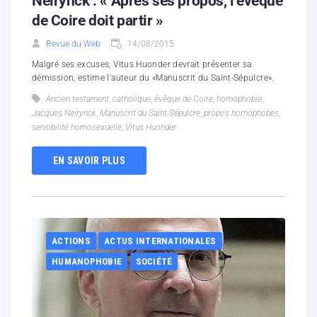
Neirynck : « Après ses propos, l’évêque
de Coire doit partir »
Revue du Web
14/08/2015
Malgré ses excuses, Vitus Huonder devrait présenter sa
démission, estime l'auteur du «Manuscrit du Saint-Sépulcre».
Ancien testament
,
catholique
,
évêque de Coire
,
homophobie
,
Jacques Neirynck
,
Manuscrit du Saint-Sépulcre
,
propos homophobes
,
sensibilité homosexuelle
,
Vitus Huonder
EN SAVOIR PLUS
ACTIONS
ACTUS INTERNATIONALES
HUMANOPHOBIE
SOCIÉTÉ