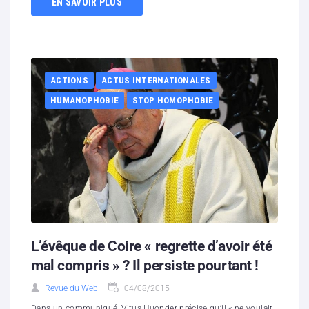
EN SAVOIR PLUS
ACTIONS
ACTUS INTERNATIONALES
HUMANOPHOBIE
STOP HOMOPHOBIE
L’évêque de Coire « regrette d’avoir été
mal compris » ? Il persiste pourtant !
Revue du Web
04/08/2015
Dans un communiqué, Vitus Huonder précise qu’il « ne voulait