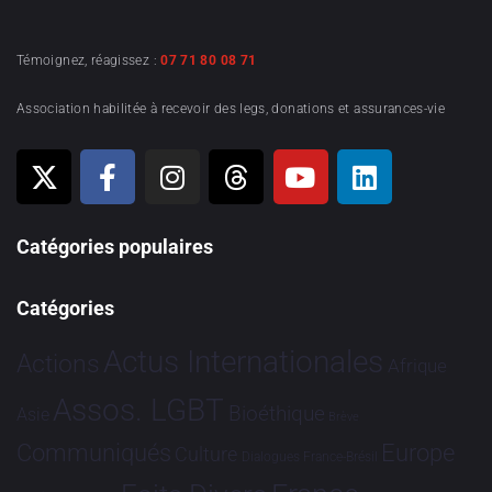
Témoignez, réagissez :
07 71 80 08 71
Association habilitée à recevoir des legs, donations et assurances-vie
Catégories populaires
Catégories
Actus Internationales
Actions
Afrique
Assos. LGBT
Bioéthique
Asie
Brève
Communiqués
Europe
Culture
Dialogues France-Brésil