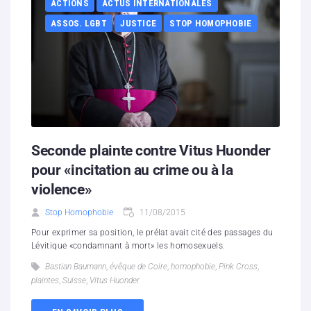
ACTIONS
ACTUS INTERNATIONALES
ASSOS. LGBT
JUSTICE
STOP HOMOPHOBIE
Seconde plainte contre Vitus Huonder
pour «incitation au crime ou à la
violence»
Stop Homophobie
11/08/2015
Pour exprimer sa position, le prélat avait cité des passages du
Lévitique «condamnant à mort» les homosexuels.
Bastian Baumann
,
évêque de Coire
,
homophobie
,
Pink Cross
,
plaintes
,
Suisse
,
Vitus Huonder