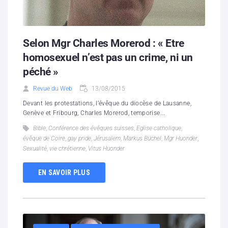
Selon Mgr Charles Morerod : « Etre
homosexuel n’est pas un crime, ni un
péché »
Revue du Web
13/08/2015
Devant les protestations, l’évêque du diocèse de Lausanne,
Genève et Fribourg, Charles Morerod, temporise...
Bible
,
Conférence des évêques suisses
,
Eglise catholique
,
évêque de Coire
,
gay pride
,
Jérusalem
,
Markus Büchel
,
Mgr Huonder
,
Sexualité
,
vie chrétienne
,
Vitus Huonder
EN SAVOIR PLUS