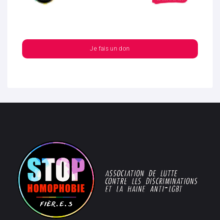
Je fais un don