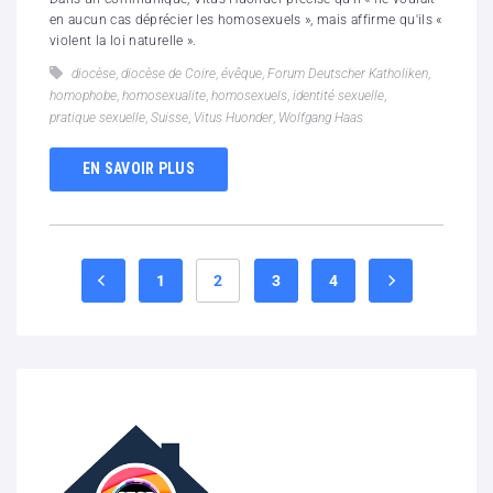
en aucun cas déprécier les homosexuels », mais affirme qu'ils «
violent la loi naturelle ».
diocèse
,
diocèse de Coire
,
évêque
,
Forum Deutscher Katholiken
,
homophobe
,
homosexualite
,
homosexuels
,
identité sexuelle
,
pratique sexuelle
,
Suisse
,
Vitus Huonder
,
Wolfgang Haas
EN SAVOIR PLUS
1
2
3
4