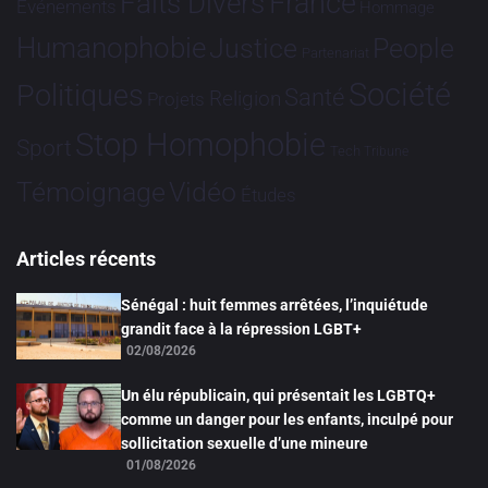
France
Faits Divers
Evénements
Hommage
Humanophobie
Justice
People
Partenariat
Société
Politiques
Santé
Religion
Projets
Stop Homophobie
Sport
Tech
Tribune
Vidéo
Témoignage
Études
Articles récents
Sénégal : huit femmes arrêtées, l’inquiétude
grandit face à la répression LGBT+
02/08/2026
Un élu républicain, qui présentait les LGBTQ+
comme un danger pour les enfants, inculpé pour
sollicitation sexuelle d’une mineure
01/08/2026