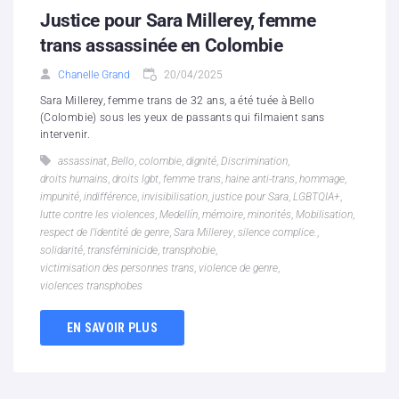
Justice pour Sara Millerey, femme
trans assassinée en Colombie
Chanelle Grand
20/04/2025
Sara Millerey, femme trans de 32 ans, a été tuée à Bello
(Colombie) sous les yeux de passants qui filmaient sans
intervenir.
assassinat
,
Bello
,
colombie
,
dignité
,
Discrimination
,
droits humains
,
droits lgbt
,
femme trans
,
haine anti-trans
,
hommage
,
impunité
,
indifférence
,
invisibilisation
,
justice pour Sara
,
LGBTQIA+
,
lutte contre les violences
,
Medellín
,
mémoire
,
minorités
,
Mobilisation
,
respect de l’identité de genre
,
Sara Millerey
,
silence complice.
,
solidarité
,
transféminicide
,
transphobie
,
victimisation des personnes trans
,
violence de genre
,
violences transphobes
EN SAVOIR PLUS