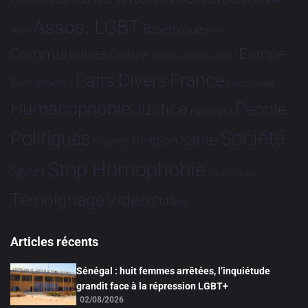
Assos. LGBT
Bioéthique
Asie
Brève
Communiqués
Europe
Culture
Dialogues France-Brésil
France
Faits Divers
Evénements
Hommage
Humanophobie
Justice
People
Partenariat
Société
Politiques
Santé
Religion
Projets
Stop Homophobie
Sport
Tech
Tribune
Vidéo
Témoignage
Études
Articles récents
Sénégal : huit femmes arrêtées, l’inquiétude
grandit face à la répression LGBT+
02/08/2026