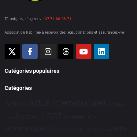
Témoignez, réagissez :
07 71 80 08 71
Association habilitée à recevoir des legs, donations et assurances-vie
Catégories populaires
Catégories
Actus Internationales
Actions
Afrique
Assos. LGBT
Bioéthique
Asie
Brève
Communiqués
Europe
Culture
Dialogues France-Brésil