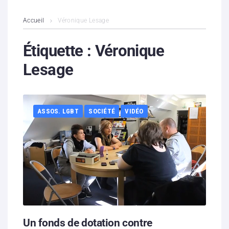
L’association
Accueil
Véronique Lesage
Contenus litigieux
Étiquette :
Véronique
Lesage
Nous soutenir
Boutique
ASSOS. LGBT
SOCIÉTÉ
VIDÉO
Partenaires
Contacts
Hébergement solidaire
Un fonds de dotation contre