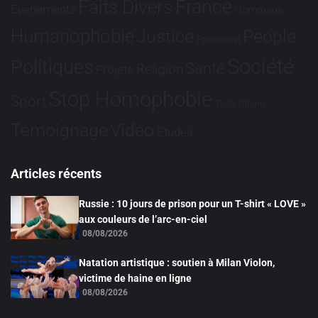
France
Faits Divers
Evénements
Hommage
Humanophobie
Justice
People
Partenariat
Société
Politiques
Santé
Religion
Projets
Stop Homophobie
Sport
Tech
Tribune
Vidéo
Témoignage
Études
Articles récents
Russie : 10 jours de prison pour un T-shirt « LOVE »
aux couleurs de l’arc-en-ciel
08/08/2026
Natation artistique : soutien à Milan Violon,
victime de haine en ligne
08/08/2026