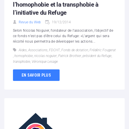
l’homophobie et la transphobie à
l’initiative du Refuge
Revue du Web
19/12/2014
Selon Nicolas Noguier, fondateur de l’association, l’objectif de
ce fonds n’est pas d’être celui du Refuge: «L’argent qui sera
récolté nous permettra de développer les actions...
Aides
,
Associations
,
FDCHT
,
Fonds de dotation
,
Frédéric Fougerat
,
homophobie
,
nicolas noguier
,
Patrick Brothier
,
président du Refuge
,
transphobie
,
Véronique Lesage
EN SAVOIR PLUS