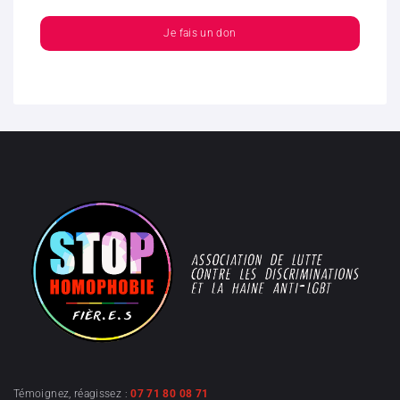
Je fais un don
Témoignez, réagissez :
07 71 80 08 71