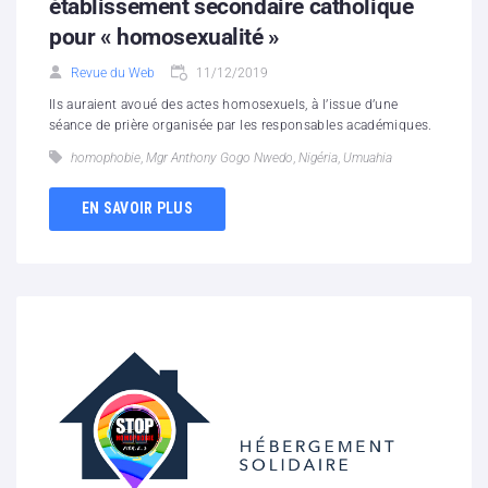
établissement secondaire catholique
pour « homosexualité »
Revue du Web
11/12/2019
Ils auraient avoué des actes homosexuels, à l’issue d’une
séance de prière organisée par les responsables académiques.
homophobie
,
Mgr Anthony Gogo Nwedo
,
Nigéria
,
Umuahia
EN SAVOIR PLUS