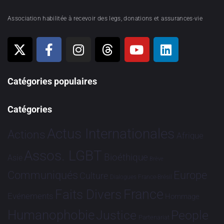
Association habilitée à recevoir des legs, donations et assurances-vie
Catégories populaires
Catégories
Actus Internationales
Actions
Afrique
Assos. LGBT
Bioéthique
Asie
Brève
Communiqués
Europe
Culture
Dialogues France-Brésil
France
Faits Divers
Evénements
Hommage
Humanophobie
Justice
People
Partenariat