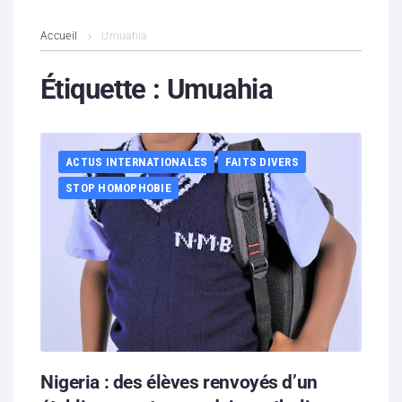
L’association
Accueil
Umuahia
Contenus litigieux
Étiquette :
Umuahia
Nous soutenir
ACTUS INTERNATIONALES
FAITS DIVERS
Boutique
STOP HOMOPHOBIE
Partenaires
Contacts
Hébergement solidaire
Nigeria : des élèves renvoyés d’un