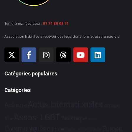
Témoignez, réagissez :
07 71 80 08 71
Association habilitée à recevoir des legs, donations et assurances-vie
Catégories populaires
Catégories
Actus Internationales
Actions
Afrique
Assos. LGBT
Bioéthique
Asie
Brève
Communiqués
Europe
Culture
Dialogues France-Brésil