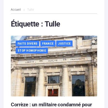
L’association
Accueil
Tulle
Contenus litigieux
Étiquette :
Tulle
Nous soutenir
FAITS DIVERS
FRANCE
JUSTICE
Boutique
STOP HOMOPHOBIE
Partenaires
Contacts
Hébergement solidaire
Corrèze : un militaire condamné pour