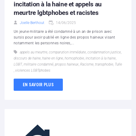
incitation à la haine et appels au
meurtre lgbtphobes et racistes
Joelle Berthout
14/06/2025
Un jeune militaire a été condamné à un an de prison avec
sursis pour avoir publié en ligne des propos haineux visant
notamment les personnes noires,...
appels au meurtre
,
comparution immédiate
,
condamnation justice
,
discours de haine
,
haine en ligne
,
homophobie
,
incitation à la haine
,
LGBT
,
militaire condamné
,
propos haineux
,
Racisme
,
transphobie
,
Tulle
,
violences LGBTphobes
EN SAVOIR PLUS