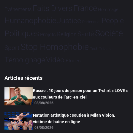
France
Faits Divers
Evénements
Hommage
Humanophobie
Justice
People
Partenariat
Société
Politiques
Santé
Religion
Projets
Stop Homophobie
Sport
Tech
Tribune
Vidéo
Témoignage
Études
Articles récents
Russie : 10 jours de prison pour un T-shirt « LOVE »
aux couleurs de l’arc-en-ciel
08/08/2026
Natation artistique : soutien à Milan Violon,
victime de haine en ligne
08/08/2026