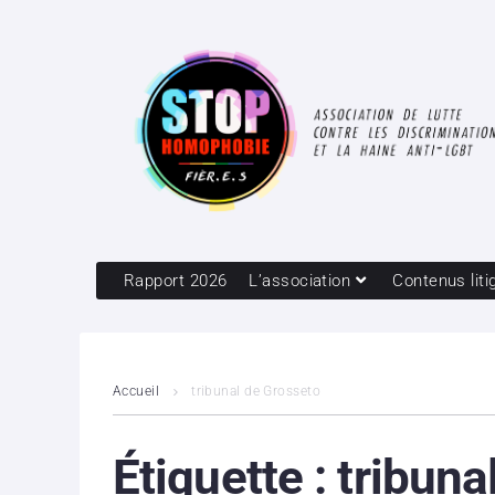
Rapport 2026
L’association
Contenus liti
Accueil
tribunal de Grosseto
Étiquette :
tribuna