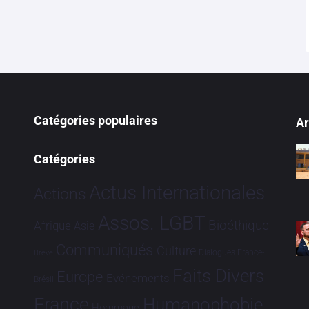
Catégories populaires
Ar
Catégories
Actus Internationales
Actions
Assos. LGBT
Bioéthique
Afrique
Asie
Communiqués
Culture
Dialogues France-
Brève
Faits Divers
Europe
Evénements
Brésil
France
Humanophobie
Hommage