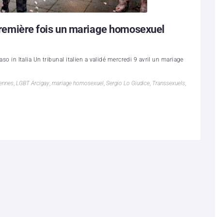
a première fois un mariage homosexuel
aso in Italia Un tribunal italien a validé mercredi 9 avril un mariage
iennes
,
LGBT Arcigay
,
mariage homosexuel
,
Sergio Lo Giudice
,
Transsexuels
,