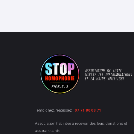
Témoignez, réagissez :
07 71 80 08 71
Association habilitée à recevoir des legs, donations et
assurances-vie