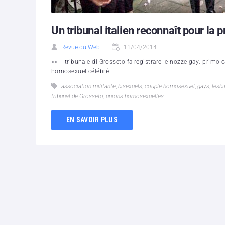
Un tribunal italien reconnaît pour l
Revue du Web
11/04/2014
>> Il tribunale di Grosseto fa registrare le nozze gay: primo c
homosexuel célébré...
association militante
,
bisexuels
,
couple homosexuel
,
gays
,
lesb
tribunal de Grosseto
,
unions homosexuelles
EN SAVOIR PLUS