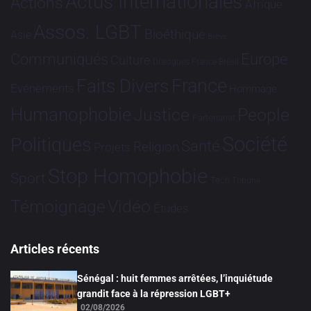
Actus Internationales
Actions
Afrique
Assos. LGBT
Bioéthique
Asie
Brève
Communiqués
Europe
Culture
Dialogues France-Brésil
France
Faits Divers
Evénements
Hommage
Humanophobie
Justice
People
Partenariat
Société
Politiques
Santé
Religion
Projets
Stop Homophobie
Sport
Tech
Tribune
Vidéo
Témoignage
Études
Articles récents
Sénégal : huit femmes arrêtées, l’inquiétude
grandit face à la répression LGBT+
02/08/2026