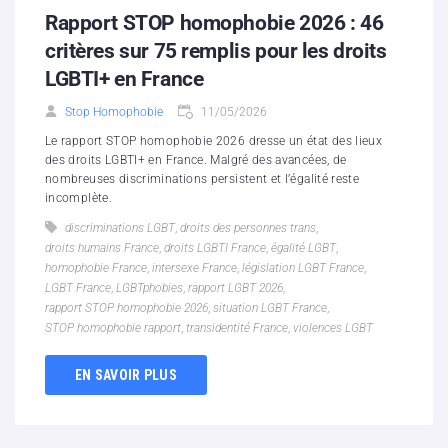
Rapport STOP homophobie 2026 : 46
critères sur 75 remplis pour les droits
LGBTI+ en France
Stop Homophobie
11/05/2026
Le rapport STOP homophobie 2026 dresse un état des lieux
des droits LGBTI+ en France. Malgré des avancées, de
nombreuses discriminations persistent et l’égalité reste
incomplète.
discriminations LGBT
,
droits des personnes trans
,
droits humains France
,
droits LGBTI France
,
égalité LGBT
,
homophobie France
,
intersexe France
,
législation LGBT France
,
LGBT France
,
LGBTphobies
,
rapport LGBT 2026
,
rapport STOP homophobie 2026
,
situation LGBT France
,
STOP homophobie rapport
,
transidentité France
,
violences LGBT
EN SAVOIR PLUS