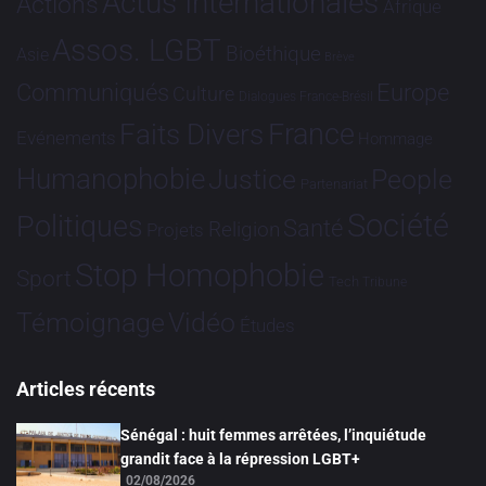
Actus Internationales
Actions
Afrique
Assos. LGBT
Bioéthique
Asie
Brève
Communiqués
Europe
Culture
Dialogues France-Brésil
France
Faits Divers
Evénements
Hommage
Humanophobie
Justice
People
Partenariat
Société
Politiques
Santé
Religion
Projets
Stop Homophobie
Sport
Tech
Tribune
Vidéo
Témoignage
Études
Articles récents
Sénégal : huit femmes arrêtées, l’inquiétude
grandit face à la répression LGBT+
02/08/2026