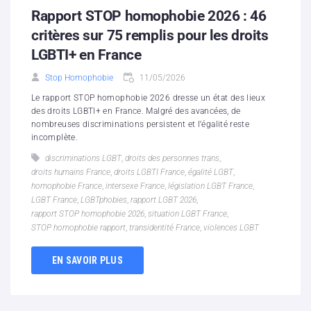
Rapport STOP homophobie 2026 : 46
critères sur 75 remplis pour les droits
LGBTI+ en France
Stop Homophobie
11/05/2026
Le rapport STOP homophobie 2026 dresse un état des lieux
des droits LGBTI+ en France. Malgré des avancées, de
nombreuses discriminations persistent et l’égalité reste
incomplète.
discriminations LGBT
,
droits des personnes trans
,
droits humains France
,
droits LGBTI France
,
égalité LGBT
,
homophobie France
,
intersexe France
,
législation LGBT France
,
LGBT France
,
LGBTphobies
,
rapport LGBT 2026
,
rapport STOP homophobie 2026
,
situation LGBT France
,
STOP homophobie rapport
,
transidentité France
,
violences LGBT
EN SAVOIR PLUS