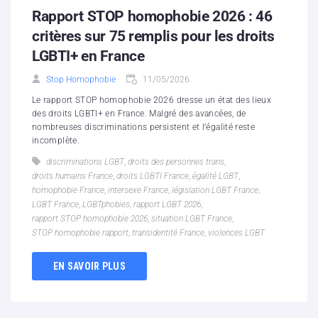
Rapport STOP homophobie 2026 : 46
critères sur 75 remplis pour les droits
LGBTI+ en France
Stop Homophobie
11/05/2026
Le rapport STOP homophobie 2026 dresse un état des lieux
des droits LGBTI+ en France. Malgré des avancées, de
nombreuses discriminations persistent et l’égalité reste
incomplète.
discriminations LGBT
,
droits des personnes trans
,
droits humains France
,
droits LGBTI France
,
égalité LGBT
,
homophobie France
,
intersexe France
,
législation LGBT France
,
LGBT France
,
LGBTphobies
,
rapport LGBT 2026
,
rapport STOP homophobie 2026
,
situation LGBT France
,
STOP homophobie rapport
,
transidentité France
,
violences LGBT
EN SAVOIR PLUS