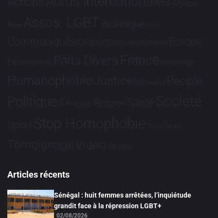
Actus Internationales
Actions
Afrique
Assos. LGBT
Bioéthique
Asie
Brève
Communiqués
Europe
Culture
Dialogues France-Brésil
France
Faits Divers
Evénements
Hommage
Humanophobie
Justice
People
Partenariat
Société
Politiques
Santé
Religion
Projets
Stop Homophobie
Sport
Tech
Tribune
Vidéo
Témoignage
Études
Articles récents
Sénégal : huit femmes arrêtées, l’inquiétude
grandit face à la répression LGBT+
02/08/2026