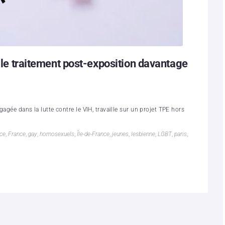
e le traitement post-exposition davantage
agée dans la lutte contre le VIH, travaille sur un projet TPE hors
nce
,
France
,
gay
,
homosexuels
,
Île-de-France
,
jeunes
,
lesbienne
,
LGBT
,
paris
,