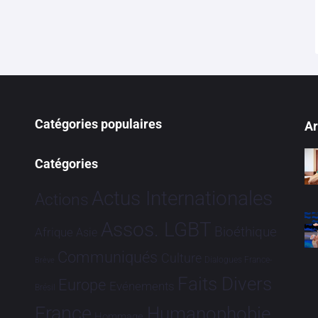
Catégories populaires
Ar
Catégories
Actus Internationales
Actions
Assos. LGBT
Bioéthique
Afrique
Asie
Communiqués
Culture
Dialogues France-
Brève
Faits Divers
Europe
Evénements
Brésil
France
Humanophobie
Hommage