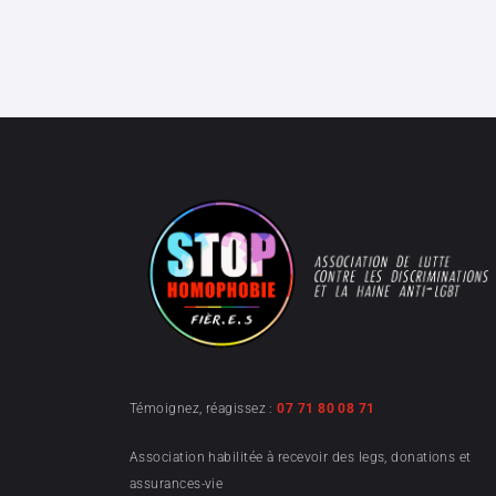
Témoignez, réagissez :
07 71 80 08 71
Association habilitée à recevoir des legs, donations et
assurances-vie