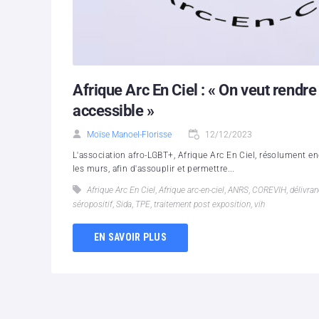
Afrique Arc En Ciel : « On veut rendr
accessible »
Moïse Manoel-Florisse
12/12/2023
L'association afro-LGBT+, Afrique Arc En Ciel, résolument eng
les murs, afin d'assouplir et permettre...
Afrique Arc En Ciel
,
Afrique arc-en-ciel
,
ANRS
,
COREVIH
,
délivra
séropositif
,
Sida
,
TPE
,
traitement post exposition
,
vih
EN SAVOIR PLUS