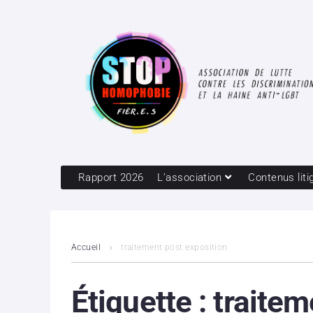
Rapport 2026
L’association
Contenus liti
Accueil
traitement post exposition
Étiquette :
traitem