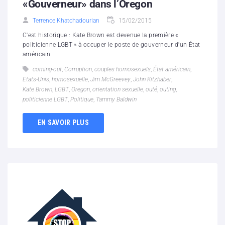
«Gouverneur» dans l’Oregon
Terrence Khatchadourian
15/02/2015
C'est historique : Kate Brown est devenue la première «
politicienne LGBT » à occuper le poste de gouverneur d'un État
américain.
coming-out
,
Corruption
,
couples homosexuels
,
État américain
,
Etats-Unis
,
homosexuelle
,
Jim McGreevey
,
John Kitzhaber
,
Kate Brown
,
LGBT
,
Oregon
,
orientation sexuelle
,
outé
,
outing
,
politicienne LGBT
,
Politique
,
Tammy Baldwin
EN SAVOIR PLUS