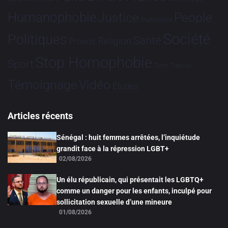
Humanophobie
Justice
People
Partenariat
Société
Politiques
Santé
Religion
Projets
Stop Homophobie
Sport
Tech
Tribune
Vidéo
Témoignage
Études
Articles récents
Sénégal : huit femmes arrêtées, l’inquiétude
grandit face à la répression LGBT+
02/08/2026
Un élu républicain, qui présentait les LGBTQ+
comme un danger pour les enfants, inculpé pour
sollicitation sexuelle d’une mineure
01/08/2026