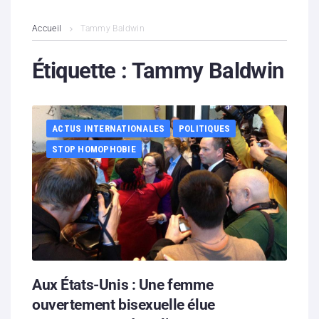
L’association
Accueil
Tammy Baldwin
Contenus litigieux
Étiquette :
Tammy Baldwin
Nous soutenir
ACTUS INTERNATIONALES
POLITIQUES
Boutique
STOP HOMOPHOBIE
Partenaires
Contacts
Hébergement solidaire
Aux États-Unis : Une femme
ouvertement bisexuelle élue