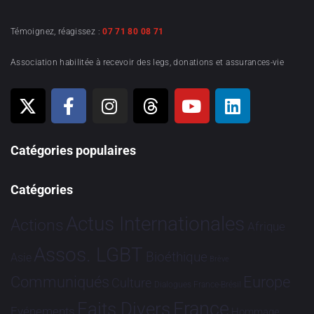
Témoignez, réagissez :
07 71 80 08 71
Association habilitée à recevoir des legs, donations et assurances-vie
Catégories populaires
Catégories
Actus Internationales
Actions
Afrique
Assos. LGBT
Bioéthique
Asie
Brève
Communiqués
Europe
Culture
Dialogues France-Brésil
France
Faits Divers
Evénements
Hommage