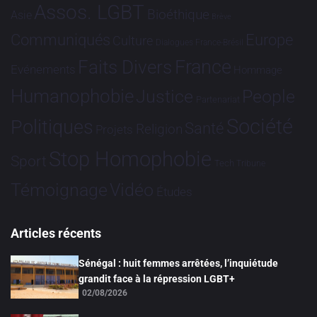
Assos. LGBT
Bioéthique
Asie
Brève
Communiqués
Europe
Culture
Dialogues France-Brésil
France
Faits Divers
Evénements
Hommage
Humanophobie
Justice
People
Partenariat
Société
Politiques
Santé
Religion
Projets
Stop Homophobie
Sport
Tech
Tribune
Vidéo
Témoignage
Études
Articles récents
Sénégal : huit femmes arrêtées, l’inquiétude
grandit face à la répression LGBT+
02/08/2026