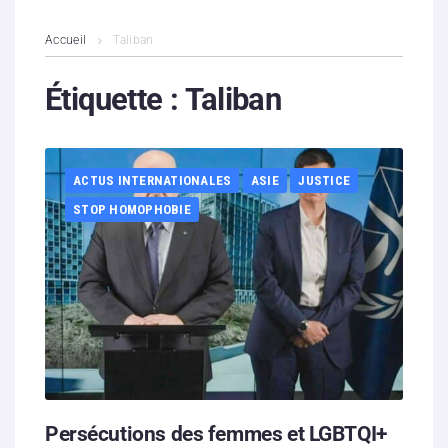
L’association
Accueil
Taliban
Contenus litigieux
Étiquette :
Taliban
Nous soutenir
ACTUS INTERNATIONALES
ASIE
JUSTICE
Boutique
STOP HOMOPHOBIE
Partenaires
Contacts
Hébergement solidaire
Persécutions des femmes et LGBTQI+