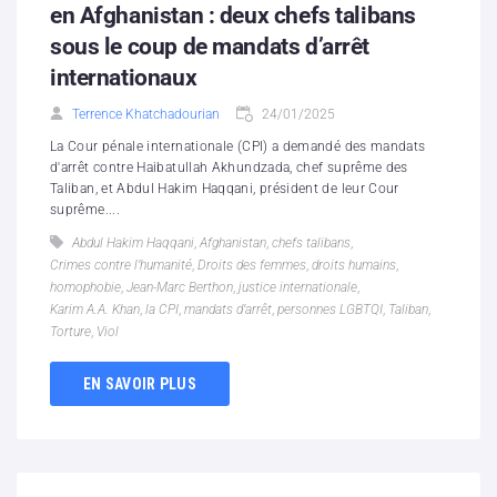
en Afghanistan : deux chefs talibans
sous le coup de mandats d’arrêt
internationaux
Terrence Khatchadourian
24/01/2025
La Cour pénale internationale (CPI) a demandé des mandats
d'arrêt contre Haibatullah Akhundzada, chef suprême des
Taliban, et Abdul Hakim Haqqani, président de leur Cour
suprême....
Abdul Hakim Haqqani
,
Afghanistan
,
chefs talibans
,
Crimes contre l’humanité
,
Droits des femmes
,
droits humains
,
homophobie
,
Jean-Marc Berthon
,
justice internationale
,
Karim A.A. Khan
,
la CPI
,
mandats d’arrêt
,
personnes LGBTQI
,
Taliban
,
Torture
,
Viol
EN SAVOIR PLUS