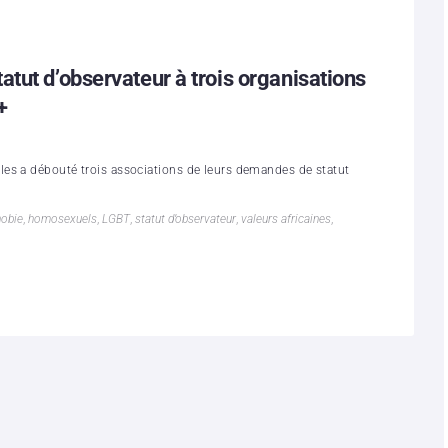
tut d’observateur à trois organisations
+
es a débouté trois associations de leurs demandes de statut
obie
,
homosexuels
,
LGBT
,
statut d’observateur
,
valeurs africaines
,