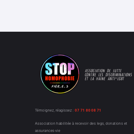
Témoignez, réagissez :
07 71 80 08 71
Association habilitée à recevoir des legs, donations et
assurances-vie