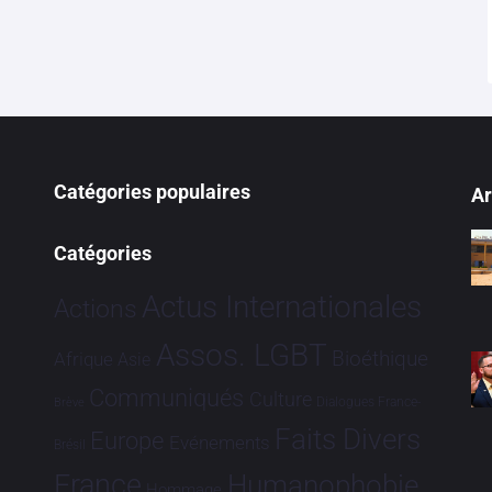
Catégories populaires
Ar
Catégories
Actus Internationales
Actions
Assos. LGBT
Bioéthique
Afrique
Asie
Communiqués
Culture
Dialogues France-
Brève
Faits Divers
Europe
Evénements
Brésil
France
Humanophobie
Hommage