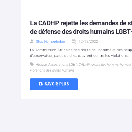
La CADHP rejette les demandes de sta
de défense des droits humains LGBT
Stop Homophobie
12/12/2022
La Commission Africaine des droits de l'homme et des peupl
d’observateur, parce qu'elles œuvrent contre les violations...
Afrique
,
Associations LGBT
,
CADHP
,
droits de l'homme
,
homoph
violations des droits humains
EN SAVOIR PLUS