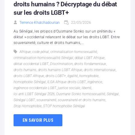
droits humains ? Décryptage du débat
sur les droits LGBT+
Terrence Khatchadourian
22/05/2026
Au Sénégal, les propos d’Ousmane Sonko sur un prétendu «
diktat » occidental relancent le débat sur les droits LGBT. Entre
souveraineté, culture et droits humains,...
Afrique
,
code pénal
,
criminalisation homosexualité
,
criminalisation homosexualité Sénégal
,
débat LGBT Afrique
,
diktat occidental LGBT
,
Discrimination
,
droits fondamentaux
,
droits humains
,
droits humains LGBT Afrique
,
droits internationaux
,
droits LGBT Afrique
,
droits LGBT+
,
égalité
,
homophobie
,
homophobie Sénégal
,
ILGA Afrique droits LGBT
,
ingérence
,
ingérence occidentale LGBT
,
justice sociale
,
liberté
,
loi anti LGBT Sénégal 2026
,
Ousmane Sonko homosexualité
,
Sénégal
,
Sénégal LGBT
,
souveraineté
,
souveraineté et droits humains
,
Stop Homophobie
,
STOP homophobie Sénégal
EN SAVOIR PLUS