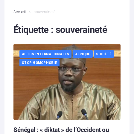
L’association
Accueil
souveraineté
Contenus litigieux
Étiquette :
souveraineté
Nous soutenir
ACTUS INTERNATIONALES
AFRIQUE
SOCIÉTÉ
Boutique
STOP HOMOPHOBIE
Partenaires
Contacts
Hébergement solidaire
Sénégal : « diktat » de l’Occident ou