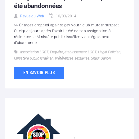
été abandonnées
Revue du Web
10/03/2014
>> Charges dropped against gay youth club murder suspect
Quelques jours après l’avoir libéré de son assignation à
résidence, le Ministère public israélien vient également
d’abandonner...
association LGBT
,
Enquête
,
établissement LGBT
,
Hagai Felician
,
Ministère public israélien
,
préférences sexuelles
,
Shaul Ganon
EN SAVOIR PLUS