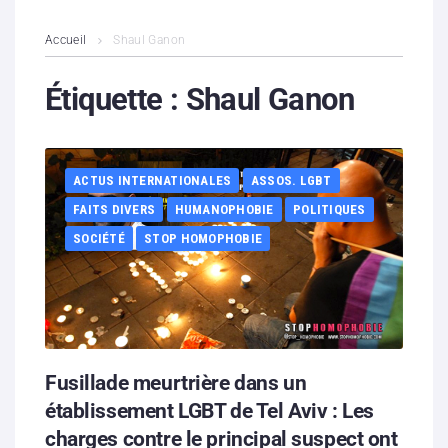
L’association
Accueil
Shaul Ganon
Contenus litigieux
Étiquette :
Shaul Ganon
Nous soutenir
ACTUS INTERNATIONALES
ASSOS. LGBT
Boutique
FAITS DIVERS
HUMANOPHOBIE
POLITIQUES
Partenaires
SOCIÉTÉ
STOP HOMOPHOBIE
Contacts
Hébergement solidaire
Fusillade meurtrière dans un
établissement LGBT de Tel Aviv : Les
charges contre le principal suspect ont