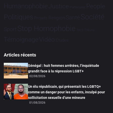
Humanophobie
Justice
People
Partenariat
Société
Politiques
Santé
Religion
Projets
Stop Homophobie
Sport
Tech
Tribune
Vidéo
Témoignage
Études
Articles récents
Sénégal : huit femmes arrêtées, l’inquiétude
grandit face à la répression LGBT+
02/08/2026
Un élu républicain, qui présentait les LGBTQ+
comme un danger pour les enfants, inculpé pour
sollicitation sexuelle d’une mineure
01/08/2026