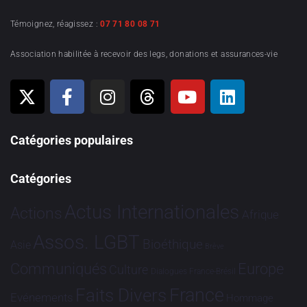
Témoignez, réagissez :
07 71 80 08 71
Association habilitée à recevoir des legs, donations et assurances-vie
Catégories populaires
Catégories
Actus Internationales
Actions
Afrique
Assos. LGBT
Bioéthique
Asie
Brève
Communiqués
Europe
Culture
Dialogues France-Brésil
France
Faits Divers
Evénements
Hommage