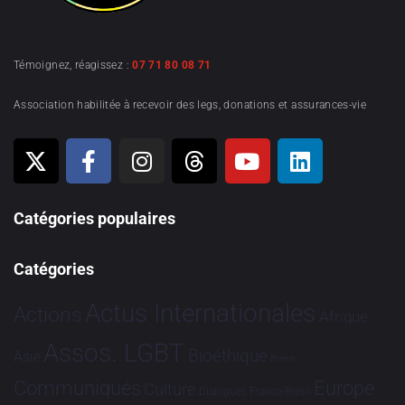
Témoignez, réagissez :
07 71 80 08 71
Association habilitée à recevoir des legs, donations et assurances-vie
Catégories populaires
Catégories
Actus Internationales
Actions
Afrique
Assos. LGBT
Bioéthique
Asie
Brève
Communiqués
Europe
Culture
Dialogues France-Brésil