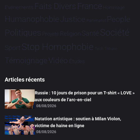
France
Faits Divers
Evénements
Hommage
Humanophobie
Justice
People
Partenariat
Société
Politiques
Santé
Religion
Projets
Stop Homophobie
Sport
Tech
Tribune
Vidéo
Témoignage
Études
Articles récents
Russie : 10 jours de prison pour un T-shirt « LOVE »
aux couleurs de l’arc-en-ciel
08/08/2026
Natation artistique : soutien à Milan Violon,
victime de haine en ligne
08/08/2026