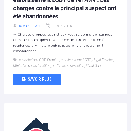
charges contre le principal suspect ont
été abandonnées
Revue du Web
10/03/2014
>> Charges dropped against gay youth club murder suspect
Quelques jours après l’avoir libéré de son assignation à
résidence, le Ministère public israélien vient également
d’abandonner...
association LGBT
,
Enquête
,
établissement LGBT
,
Hagai Felician
,
Ministère public israélien
,
préférences sexuelles
,
Shaul Ganon
EN SAVOIR PLUS