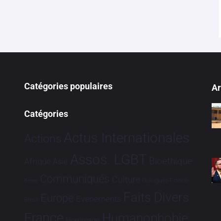
Catégories populaires
Ar
Catégories
Actus Internationales
Actions
Assos. LGBT
Bioéthique
Afrique
Asie
Communiqués
Culture
Dialogues France-
Brève
Faits Divers
Europe
Evénements
Brésil
France
Humanophobie
Hommage