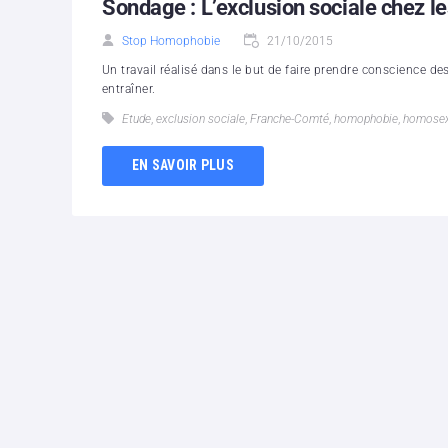
Sondage : L’exclusion sociale chez 
Stop Homophobie
21/10/2015
Un travail réalisé dans le but de faire prendre conscience 
entraîner.
Etude
,
exclusion sociale
,
Franche-Comté
,
homophobie
,
homosex
EN SAVOIR PLUS