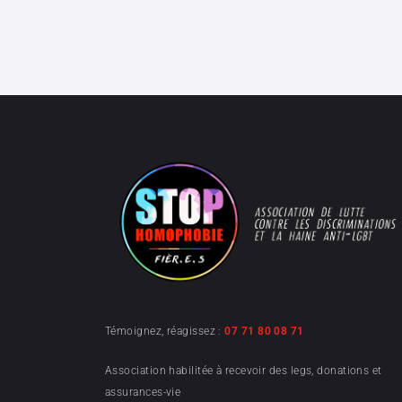
Témoignez, réagissez :
07 71 80 08 71
Association habilitée à recevoir des legs, donations et
assurances-vie