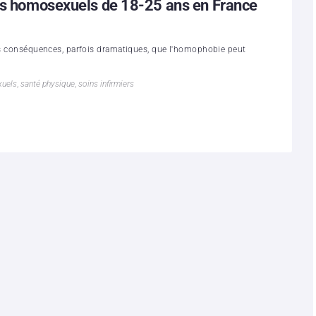
les homosexuels de 18-25 ans en France
des conséquences, parfois dramatiques, que l'homophobie peut
uels
,
santé physique
,
soins infirmiers