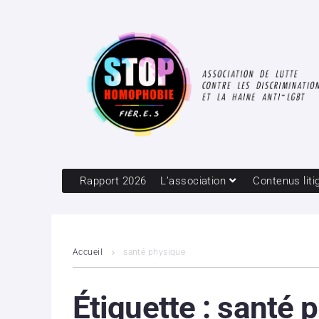
Rapport 2026
L’association
Contenus liti
Accueil
santé physique
Étiquette :
santé 