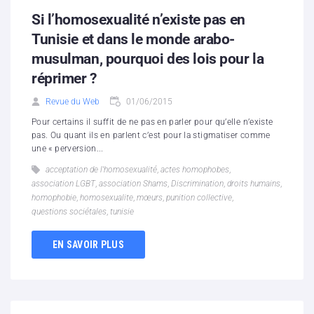
Si l’homosexualité n’existe pas en
Tunisie et dans le monde arabo-
musulman, pourquoi des lois pour la
réprimer ?
Revue du Web
01/06/2015
Pour certains il suffit de ne pas en parler pour qu’elle n’existe
pas. Ou quant ils en parlent c’est pour la stigmatiser comme
une « perversion...
acceptation de l'homosexualité
,
actes homophobes
,
association LGBT
,
association Shams
,
Discrimination
,
droits humains
,
homophobie
,
homosexualite
,
mœurs
,
punition collective
,
questions sociétales
,
tunisie
EN SAVOIR PLUS