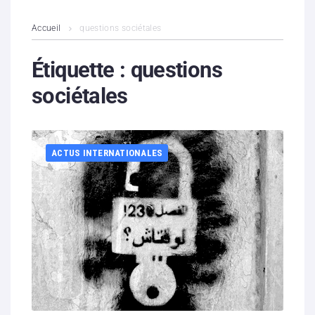
L’association
Accueil
questions sociétales
Contenus litigieux
Étiquette :
questions
sociétales
Nous soutenir
Boutique
ACTUS INTERNATIONALES
Partenaires
Contacts
Hébergement solidaire