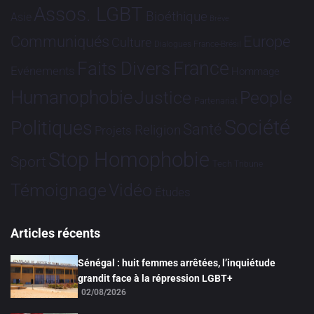
Assos. LGBT
Bioéthique
Asie
Brève
Communiqués
Europe
Culture
Dialogues France-Brésil
France
Faits Divers
Evénements
Hommage
Humanophobie
Justice
People
Partenariat
Société
Politiques
Santé
Religion
Projets
Stop Homophobie
Sport
Tech
Tribune
Vidéo
Témoignage
Études
Articles récents
Sénégal : huit femmes arrêtées, l’inquiétude
grandit face à la répression LGBT+
02/08/2026