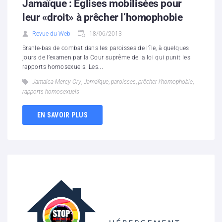
Jamaïque : Églises mobilisées pour
leur «droit» à prêcher l’homophobie
Revue du Web
18/06/2013
Branle-bas de combat dans les paroisses de l’île, à quelques
jours de l’examen par la Cour suprême de la loi qui punit les
rapports homosexuels. Les...
Jamaica Mercy Cry
,
Jamaïque
,
paroisses
,
prêcher l’homophobie
,
rapports homosexuels
EN SAVOIR PLUS