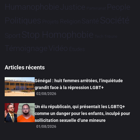
Humanophobie
Justice
People
Partenariat
Société
Politiques
Santé
Religion
Projets
Stop Homophobie
Sport
Tech
Tribune
Vidéo
Témoignage
Études
Articles récents
Sénégal : huit femmes arrêtées, l’inquiétude
grandit face à la répression LGBT+
02/08/2026
Un élu républicain, qui présentait les LGBTQ+
comme un danger pour les enfants, inculpé pour
sollicitation sexuelle d’une mineure
01/08/2026