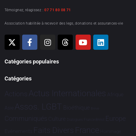
Témoignez, réagissez :
07 71 80 08 71
Association habilitée à recevoir des legs, donations et assurances-vie
Catégories populaires
Catégories
Actus Internationales
Actions
Afrique
Assos. LGBT
Bioéthique
Asie
Brève
Communiqués
Europe
Culture
Dialogues France-Brésil
France
Faits Divers
Evénements
Hommage