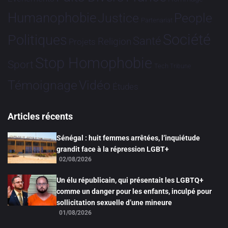
Humanophobie
Justice
People
Partenariat
Société
Politiques
Santé
Religion
Projets
Stop Homophobie
Sport
Tech
Tribune
Vidéo
Témoignage
Études
Articles récents
Sénégal : huit femmes arrêtées, l’inquiétude
grandit face à la répression LGBT+
02/08/2026
Un élu républicain, qui présentait les LGBTQ+
comme un danger pour les enfants, inculpé pour
sollicitation sexuelle d’une mineure
01/08/2026