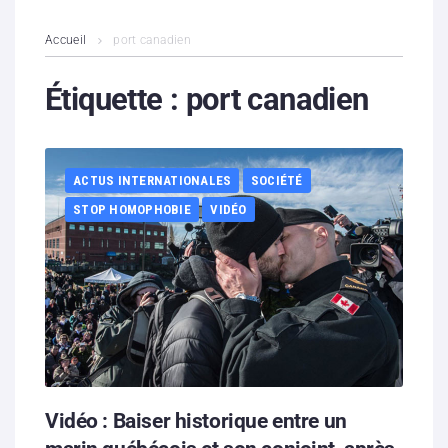
L’association
Accueil
port canadien
Contenus litigieux
Étiquette :
port canadien
Nous soutenir
ACTUS INTERNATIONALES
SOCIÉTÉ
Boutique
STOP HOMOPHOBIE
VIDÉO
Partenaires
Contacts
Hébergement solidaire
Vidéo : Baiser historique entre un