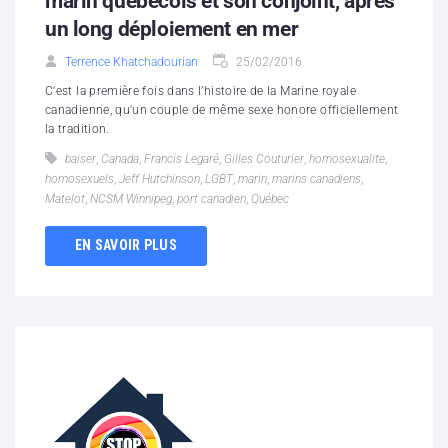
marin québécois et son conjoint, après
un long déploiement en mer
Terrence Khatchadourian
25/02/2016
C'est la première fois dans l’histoire de la Marine royale
canadienne, qu'un couple de même sexe honore officiellement
la tradition.
baiser
,
Canada
,
Francis Legaré
,
Gilles Couturier
,
homosexualite
,
homosexuels
,
Jeff Hutchinson
,
LGBT
,
marin
,
marins canadiens
,
Matelot
,
NCSM Winnipeg
,
port canadien
,
Québec
EN SAVOIR PLUS