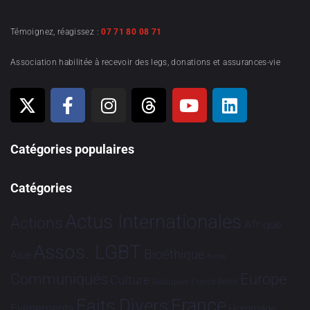
Témoignez, réagissez :
07 71 80 08 71
Association habilitée à recevoir des legs, donations et assurances-vie
Catégories populaires
Catégories
Actus Internationales
Actions
Afrique
Assos. LGBT
Bioéthique
Asie
Brève
Communiqués
Europe
Culture
Dialogues France-Brésil
France
Faits Divers
Evénements
Hommage