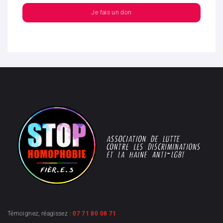
Je fais un don
Témoignez, réagissez :
07 71 80 08 71