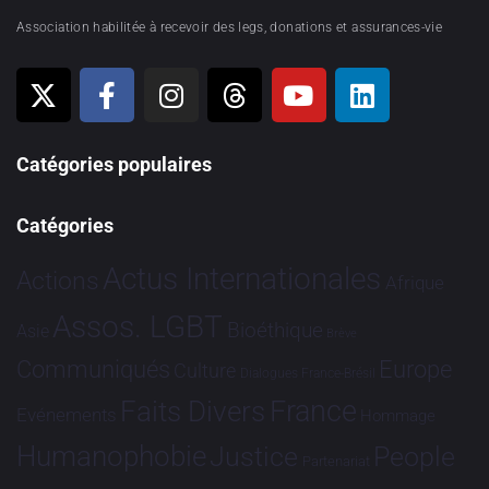
Association habilitée à recevoir des legs, donations et assurances-vie
Catégories populaires
Catégories
Actus Internationales
Actions
Afrique
Assos. LGBT
Bioéthique
Asie
Brève
Communiqués
Europe
Culture
Dialogues France-Brésil
France
Faits Divers
Evénements
Hommage
Humanophobie
Justice
People
Partenariat