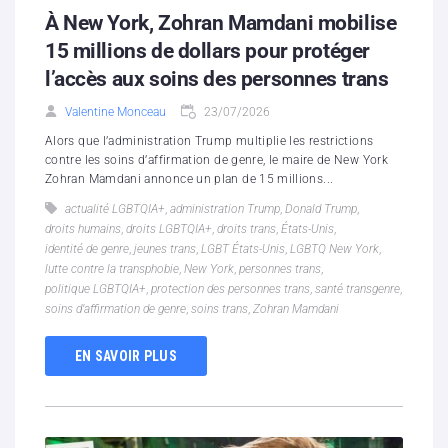
À New York, Zohran Mamdani mobilise
15 millions de dollars pour protéger
l’accès aux soins des personnes trans
Valentine Monceau
23/07/2026
Alors que l’administration Trump multiplie les restrictions
contre les soins d’affirmation de genre, le maire de New York
Zohran Mamdani annonce un plan de 15 millions...
actualité LGBTQIA+
,
administration Trump
,
Donald Trump
,
droits humains
,
droits LGBTQIA+
,
droits trans
,
États-Unis
,
identité de genre
,
jeunes trans
,
LGBT États-Unis
,
LGBTQ New York
,
lutte contre la transphobie
,
New York
,
personnes trans
,
politique LGBTQIA+
,
protection des personnes trans
,
santé transgenre
,
soins d’affirmation de genre
,
soins trans
,
Zohran Mamdani
EN SAVOIR PLUS