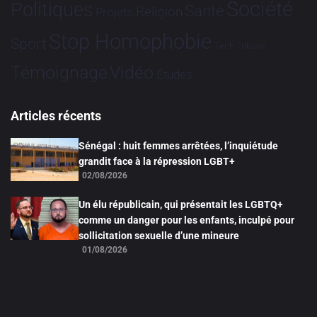
Société
Politiques
Santé
Religion
Projets
Stop Homophobie
Sport
Tech
Tribune
Vidéo
Témoignage
Études
Articles récents
Sénégal : huit femmes arrêtées, l’inquiétude
grandit face à la répression LGBT+
02/08/2026
Un élu républicain, qui présentait les LGBTQ+
comme un danger pour les enfants, inculpé pour
sollicitation sexuelle d’une mineure
01/08/2026