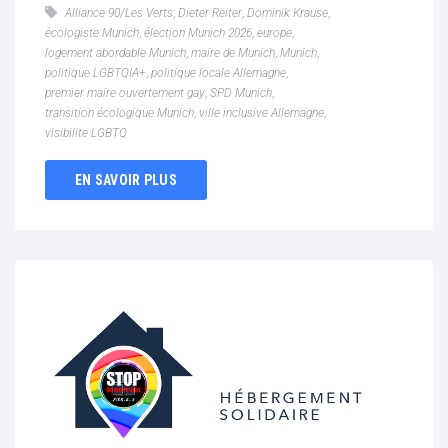
Alliance 90/Les Verts
,
Dieter Reiter
,
Dominik Krause
,
écologiste Munich
,
élection Munich 2026
,
europe
,
logement abordable Munich
,
maire de Munich
,
Munich
,
politique LGBTQIA+
,
politique locale Allemagne
,
premier maire ouvertement gay
,
SPD Munich
,
transition écologique Munich
,
ville inclusive Allemagne
,
visibilite LGBTQ
EN SAVOIR PLUS