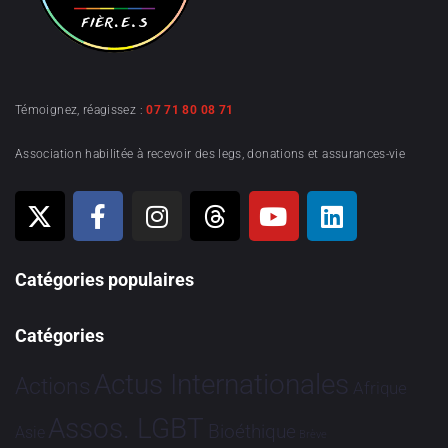
Témoignez, réagissez :
07 71 80 08 71
Association habilitée à recevoir des legs, donations et assurances-vie
Catégories populaires
Catégories
Actus Internationales
Actions
Afrique
Assos. LGBT
Bioéthique
Asie
Brève