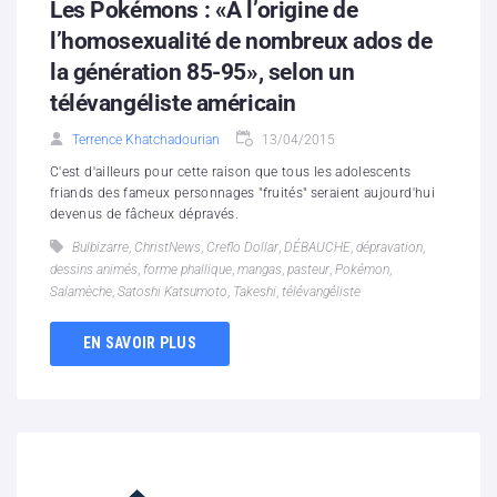
Les Pokémons : «A l’origine de
l’homosexualité de nombreux ados de
la génération 85-95», selon un
télévangéliste américain
Terrence Khatchadourian
13/04/2015
C'est d'ailleurs pour cette raison que tous les adolescents
friands des fameux personnages "fruités" seraient aujourd'hui
devenus de fâcheux dépravés.
Bulbizarre
,
ChristNews
,
Creflo Dollar
,
DÉBAUCHE
,
dépravation
,
dessins animés
,
forme phallique
,
mangas
,
pasteur
,
Pokémon
,
Salamèche
,
Satoshi Katsumoto
,
Takeshi
,
télévangéliste
EN SAVOIR PLUS