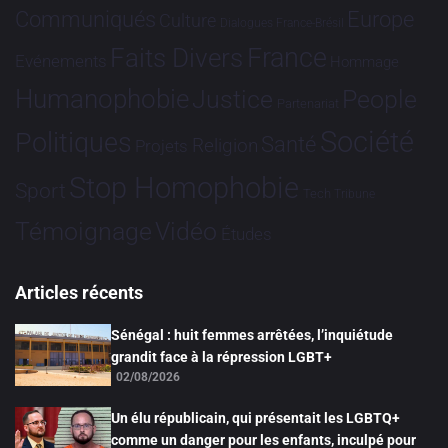
Communiqués
Europe
Culture
Dialogues France-Brésil
France
Faits Divers
Evénements
Hommage
Humanophobie
Justice
People
Partenariat
Société
Politiques
Santé
Religion
Projets
Stop Homophobie
Sport
Tech
Tribune
Vidéo
Témoignage
Études
Articles récents
Sénégal : huit femmes arrêtées, l’inquiétude
grandit face à la répression LGBT+
02/08/2026
Un élu républicain, qui présentait les LGBTQ+
comme un danger pour les enfants, inculpé pour