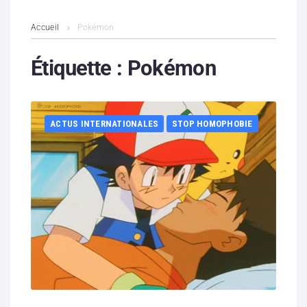
L’association
Accueil
Pokémon
Contenus litigieux
Étiquette :
Pokémon
Nous soutenir
ACTUS INTERNATIONALES
STOP HOMOPHOBIE
Boutique
Partenaires
Contacts
Hébergement solidaire