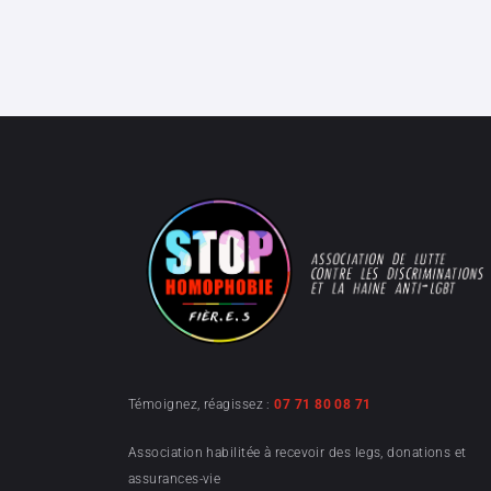
Témoignez, réagissez :
07 71 80 08 71
Association habilitée à recevoir des legs, donations et
assurances-vie