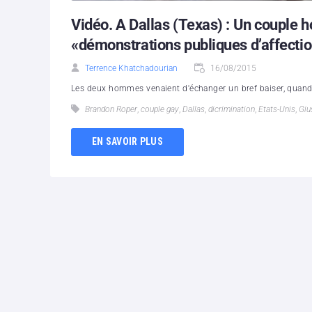
Vidéo. A Dallas (Texas) : Un couple 
«démonstrations publiques d’affecti
Terrence Khatchadourian
16/08/2015
Les deux hommes venaient d'échanger un bref baiser, quand 
Brandon Roper
,
couple gay
,
Dallas
,
dicrimination
,
Etats-Unis
,
Giu
EN SAVOIR PLUS