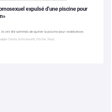
homosexuel expulsé d’une piscine pour
on»
ils ont été sommés de quitter la piscine pour «indécence».
seppe Cellura
,
homosexuels
,
Piscine
,
Texas