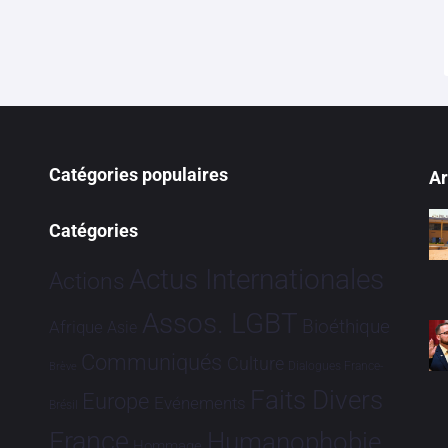
Catégories populaires
Ar
Catégories
Actus Internationales
Actions
Assos. LGBT
Bioéthique
Afrique
Asie
Communiqués
Culture
Dialogues France-
Brève
Faits Divers
Europe
Evénements
Brésil
France
Humanophobie
Hommage