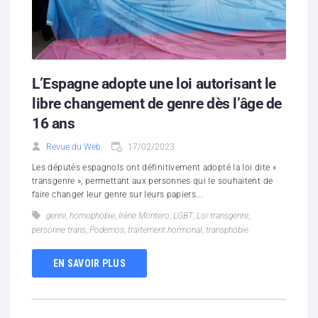
L’Espagne adopte une loi autorisant le
libre changement de genre dès l’âge de
16 ans
Revue du Web
17/02/2023
Les députés espagnols ont définitivement adopté la loi dite «
transgenre », permettant aux personnes qui le souhaitent de
faire changer leur genre sur leurs papiers...
genre
,
homophobie
,
Irène Montero
,
LGBT
,
Loi transgenre
,
personne trans
,
Podemos
,
traitement hormonal
,
transphobie
EN SAVOIR PLUS