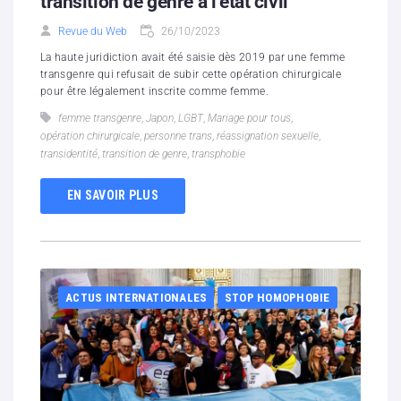
transition de genre à l’état civil
Revue du Web
26/10/2023
La haute juridiction avait été saisie dès 2019 par une femme
transgenre qui refusait de subir cette opération chirurgicale
pour être légalement inscrite comme femme.
femme transgenre
,
Japon
,
LGBT
,
Mariage pour tous
,
opération chirurgicale
,
personne trans
,
réassignation sexuelle
,
transidentité
,
transition de genre
,
transphobie
EN SAVOIR PLUS
ACTUS INTERNATIONALES
STOP HOMOPHOBIE