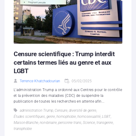
Censure scientifique : Trump interdit
certains termes liés au genre et aux
LGBT
Terrence Khatchadourian
05/02/2025
L'administration Trump a ordonné aux Centres pour le contrôle
et la prévention des maladies (CDC) de suspendre la
publication de toutes les recherches en attente afin...
administration Trump
,
Censure
,
diversité de genre
,
Études scientifiques
,
genre
,
homophobie
,
homosexualité
,
LGBT
,
Maison-Blanche
,
non-binaire
,
personne trans
,
Science
,
transgenre
,
transphobie