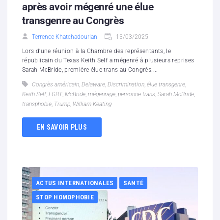
après avoir mégenré une élue
transgenre au Congrès
Terrence Khatchadourian
13/03/2025
Lors d’une réunion à la Chambre des représentants, le
républicain du Texas Keith Self a mégenré à plusieurs reprises
Sarah McBride, première élue trans au Congrès....
Congrès américain
,
Delaware
,
Discrimination
,
élue transgenre
,
Keith Self
,
LGBT
,
McBride
,
mégenrage
,
personne trans
,
Sarah McBride
,
transphobie
,
Trump
,
William Keating
EN SAVOIR PLUS
ACTUS INTERNATIONALES
SANTÉ
STOP HOMOPHOBIE