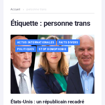
L’association
Accueil
personne trans
Contenus litigieux
Étiquette :
personne trans
Nous soutenir
ACTUS INTERNATIONALES
FAITS DIVERS
Boutique
POLITIQUES
STOP HOMOPHOBIE
Partenaires
Contacts
Hébergement solidaire
États-Unis : un républicain recadré