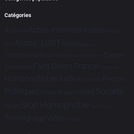
Catégories
Actus Internationales
Actions
Afrique
Assos. LGBT
Bioéthique
Asie
Brève
Communiqués
Europe
Culture
Dialogues France-Brésil
France
Faits Divers
Evénements
Hommage
Humanophobie
Justice
People
Partenariat
Société
Politiques
Santé
Religion
Projets
Stop Homophobie
Sport
Tech
Tribune
Vidéo
Témoignage
Études