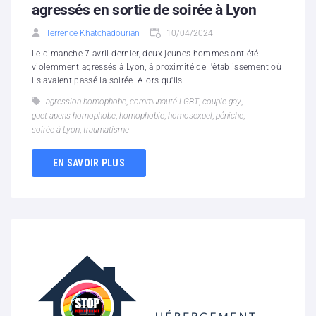
agressés en sortie de soirée à Lyon
Terrence Khatchadourian
10/04/2024
Le dimanche 7 avril dernier, deux jeunes hommes ont été
violemment agressés à Lyon, à proximité de l'établissement où
ils avaient passé la soirée. Alors qu'ils...
agression homophobe
,
communauté LGBT
,
couple gay
,
guet-apens homophobe
,
homophobie
,
homosexuel
,
péniche
,
soirée à Lyon
,
traumatisme
EN SAVOIR PLUS