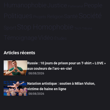
Humanophobie
Justice
People
Partenariat
Société
Politiques
Santé
Religion
Projets
Stop Homophobie
Sport
Tech
Tribune
Vidéo
Témoignage
Études
Articles récents
Russie : 10 jours de prison pour un T-shirt « LOVE »
aux couleurs de l’arc-en-ciel
08/08/2026
Natation artistique : soutien à Milan Violon,
victime de haine en ligne
08/08/2026