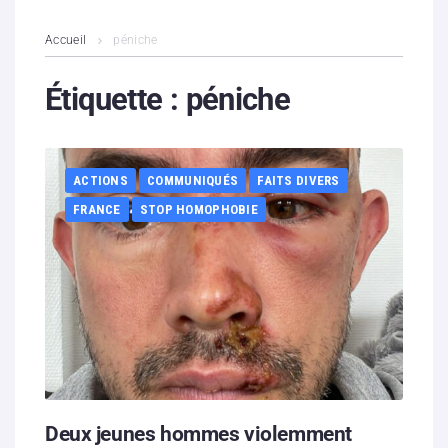
L’association
Accueil
péniche
Contenus litigieux
Étiquette :
péniche
Nous soutenir
ACTIONS
COMMUNIQUÉS
FAITS DIVERS
Boutique
FRANCE
STOP HOMOPHOBIE
Partenaires
Contacts
Hébergement solidaire
Deux jeunes hommes violemment