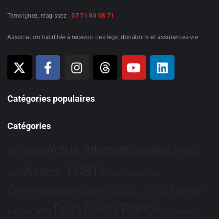
Témoignez, réagissez :
07 71 80 08 71
Association habilitée à recevoir des legs, donations et assurances-vie
Catégories populaires
Catégories
Actus Internationales
Actions
Afrique
Assos. LGBT
Bioéthique
Asie
Brève
Communiqués
Europe
Culture
Dialogues France-Brésil
France
Faits Divers
Evénements
Hommage