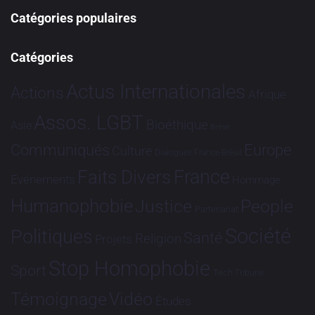
Catégories populaires
Catégories
Actus Internationales
Actions
Afrique
Assos. LGBT
Bioéthique
Asie
Brève
Communiqués
Europe
Culture
Dialogues France-Brésil
France
Faits Divers
Evénements
Hommage
Humanophobie
Justice
People
Partenariat
Société
Politiques
Santé
Religion
Projets
Stop Homophobie
Sport
Tech
Tribune
Vidéo
Témoignage
Études