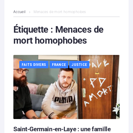
L’association
Accueil
Menaces de mort homophobes
Contenus litigieux
Étiquette :
Menaces de
mort homophobes
Nous soutenir
Boutique
FAITS DIVERS
FRANCE
JUSTICE
Partenaires
Contacts
Hébergement solidaire
Saint-Germain-en-Laye : une famille