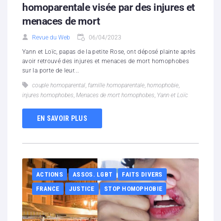
homoparentale visée par des injures et
menaces de mort
Revue du Web
06/04/2023
Yann et Loïc, papas de la petite Rose, ont déposé plainte après
avoir retrouvé des injures et menaces de mort homophobes
sur la porte de leur...
couple homoparental
,
famille homoparentale
,
homophobie
,
injures homophobes
,
Menaces de mort homophobes
,
Yann et Loïc
EN SAVOIR PLUS
ACTIONS
ASSOS. LGBT
FAITS DIVERS
FRANCE
JUSTICE
STOP HOMOPHOBIE