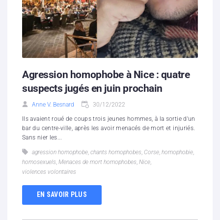
Agression homophobe à Nice : quatre
suspects jugés en juin prochain
Anne V. Besnard
30/12/2022
Ils avaient roué de coups trois jeunes hommes, à la sortie d'un
bar du centre-ville, après les avoir menacés de mort et injuriés.
Sans nier les...
agression homophobe
,
chants homophobes
,
Corse
,
homophobie
,
homosexuels
,
Menaces de mort homophobes
,
Nice
,
violences volontaires
EN SAVOIR PLUS