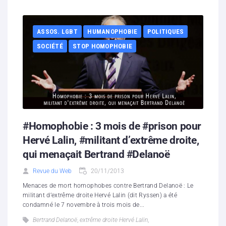
ASSOS. LGBT
HUMANOPHOBIE
POLITIQUES
SOCIÉTÉ
STOP HOMOPHOBIE
#Homophobie : 3 mois de #prison pour
Hervé Lalin, #militant d’extrême droite,
qui menaçait Bertrand #Delanoë
Revue du Web
20/11/2013
Menaces de mort homophobes contre Bertrand Delanoë : Le
militant d’extrême droite Hervé Lalin (dit Ryssen) a été
condamné le 7 novembre à trois mois de...
Bertrand Delanoë
,
extrême droite Hervé Lalin
,