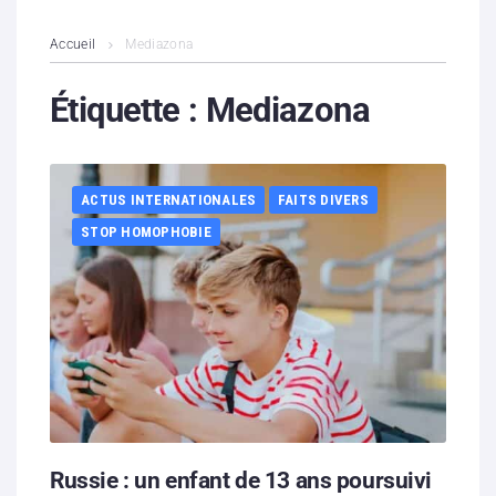
L’association
Accueil
Mediazona
Contenus litigieux
Étiquette :
Mediazona
Nous soutenir
ACTUS INTERNATIONALES
FAITS DIVERS
Boutique
STOP HOMOPHOBIE
Partenaires
Contacts
Hébergement solidaire
Russie : un enfant de 13 ans poursuivi