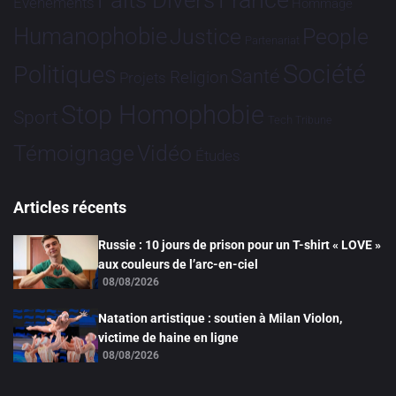
France
Faits Divers
Evénements
Hommage
Humanophobie
Justice
People
Partenariat
Société
Politiques
Santé
Religion
Projets
Stop Homophobie
Sport
Tech
Tribune
Vidéo
Témoignage
Études
Articles récents
Russie : 10 jours de prison pour un T-shirt « LOVE »
aux couleurs de l’arc-en-ciel
08/08/2026
Natation artistique : soutien à Milan Violon,
victime de haine en ligne
08/08/2026