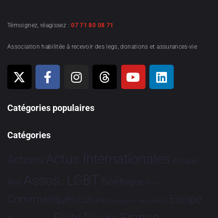
Témoignez, réagissez :
07 71 80 08 71
Association habilitée à recevoir des legs, donations et assurances-vie
Catégories populaires
Catégories
Actus Internationales
Actions
Afrique
Assos. LGBT
Bioéthique
Asie
Brève
Communiqués
Europe
Culture
Dialogues France-Brésil