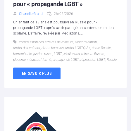
pour « propagande LGBT »
Chanelle Grand
26/05/2026
Un enfant de 13 ans est poursuivi en Russie pour «
propagande LGBT » après avoir partagé un contenu en milieu
scolaire. L’affaire, révélée par Mediazona,...
commission des affaires de mineurs
,
Discrimination
,
droits des enfants
,
droits humains
,
droits LGBTQIA+
,
école Russie
,
homophobie
,
justice russe
,
LGBT
,
Mediazona
,
mineurs Russie
,
placement éducatif fermé
,
propagande LGBT
,
répression LGBT
,
Russie
EN SAVOIR PLUS