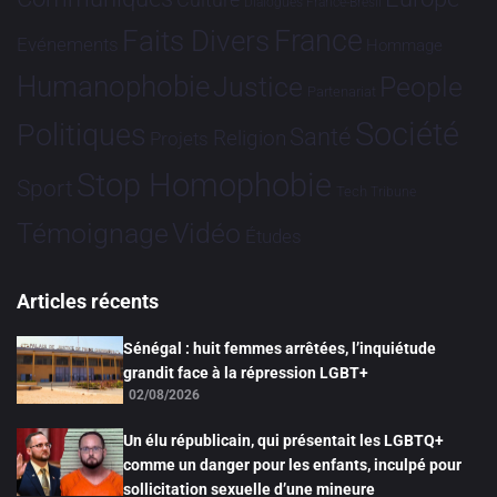
Dialogues France-Brésil
France
Faits Divers
Evénements
Hommage
Humanophobie
Justice
People
Partenariat
Société
Politiques
Santé
Religion
Projets
Stop Homophobie
Sport
Tech
Tribune
Vidéo
Témoignage
Études
Articles récents
Sénégal : huit femmes arrêtées, l’inquiétude
grandit face à la répression LGBT+
02/08/2026
Un élu républicain, qui présentait les LGBTQ+
comme un danger pour les enfants, inculpé pour
sollicitation sexuelle d’une mineure