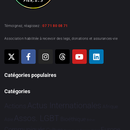
Témoignez, réagissez :
07 71 80 08 71
Association habilitée à recevoir des legs, donations et assurances-vie
Catégories populaires
Catégories
Actus Internationales
Actions
Afrique
Assos. LGBT
Bioéthique
Asie
Brève
Communiqués
Europe
Culture