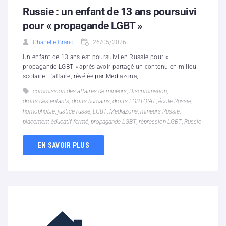
Russie : un enfant de 13 ans poursuivi
pour « propagande LGBT »
Chanelle Grand
26/05/2026
Un enfant de 13 ans est poursuivi en Russie pour «
propagande LGBT » après avoir partagé un contenu en milieu
scolaire. L’affaire, révélée par Mediazona,...
commission des affaires de mineurs
,
Discrimination
,
droits des enfants
,
droits humains
,
droits LGBTQIA+
,
école Russie
,
homophobie
,
justice russe
,
LGBT
,
Mediazona
,
mineurs Russie
,
placement éducatif fermé
,
propagande LGBT
,
répression LGBT
,
Russie
EN SAVOIR PLUS